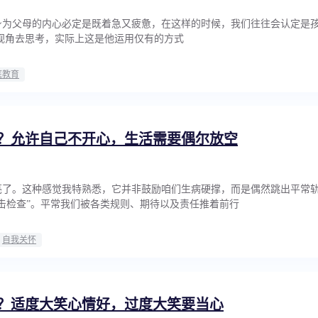
身为父母的内心必定是既着急又疲惫，在这样的时候，我们往往会认定是孩
个视角去思考，实际上这是他运用仅有的方式
庭教育
？允许自己不开心，生活需要偶尔放空
亮了。这种感觉我特熟悉，它并非鼓励咱们生病硬撑，而是偶然跳出平常
击检查”。平常我们被各类规则、期待以及责任推着前行
自我关怀
？适度大笑心情好，过度大笑要当心