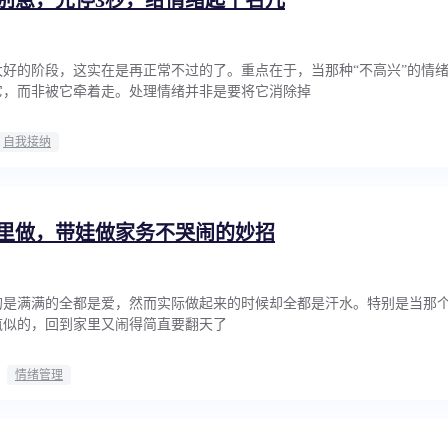
好的阶段，这实在是再正常不过的了。重点在于，当那种“不高兴”的情
它，而非被它牵着走。处理情绪并非是要将它消除掉
自我接纳
里做，带娃做家务不哭闹的妙招
的是满满的全都是爱，然而实际做起来的时候却全都是汗水。特别是当那
疯似的，回到家里又闹得简直要翻天了
情绪管理