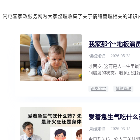
闪电客家政服务网为大家整理收集了关于情绪管理相关的知识
我家那个“地板演
2026-05-28
保姆知识
才两岁, 这可是人一生里
间爆发的状态。我见识过好
两岁宝宝
情绪管理
爱着急生气吃什么
2026-03-15
月嫂知识
今日乃3·15，众人于关