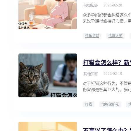
2026-02-20
保姆知识
众多孕妈妈都会纠结这么
来说孕期得维持好心情，
怀孕初期
适度大笑
打猫会怎么样？新
2026-02-19
其他知识
对于打猫这种行为，不管是
伤害都是极其巨大的。猫
打猫
动物保护法
不高兴了怎么办？