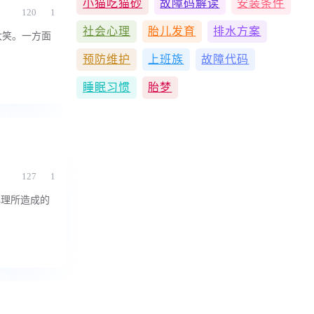
小猫吃猫砂
故障码解读
安装条件
120
1
社会心理
胎儿发育
排水方案
大笑。一方面
预防维护
上班族
故障代码
睡眠习惯
胎梦
127
1
心理所造成的