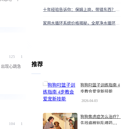
十年经验告诉你：保姆上岗，带错东西？家秒变‘雷区’
家用水循环系统价格揭秘，全屋净水循环要多少钱？
125
1
推荐
，出现心跳急
狗狗叼篮子训练指南 4
步教会爱宠新技能
2026-04-03
狗狗焦虑症怎么治疗？
先找病根别乱喂药，兽
104
1