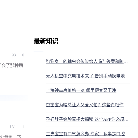
最新知识
93
0
狗狗身上的蜱虫会传染给人吗？答案和防护方法都在这
学会了那种瞬
无人机空中充电技术来了 告别手动换电池
上海钟点房价格一览 哪里便宜又干净
蚕宝宝为啥总让人又爱又怕？这些真相你得知道
孕妇肚子笑脸真相大揭秘 这个APP你必须知道
131
1
三岁宝宝有口气怎么办 专家：多半是口腔没清洁干净
般火忽地一下