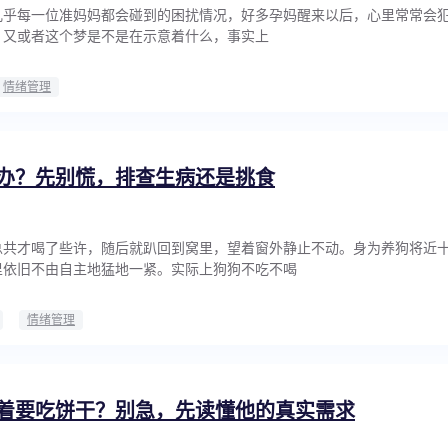
几乎每一位准妈妈都会碰到的困扰情况，好多孕妈醒来以后，心里常常会
，又或者这个梦是不是在示意着什么，事实上
情绪管理
办？先别慌，排查生病还是挑食
总共才喝了些许，随后就趴回到窝里，望着窗外静止不动。身为养狗将近
里依旧不由自主地猛地一紧。实际上狗狗不吃不喝
情绪管理
着要吃饼干？别急，先读懂他的真实需求