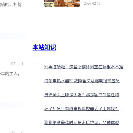
医排查这几个原因
2026-02-13
犯嘀咕，担忧
本站知识
197
1
别再瞎猜啦！这些所谓怀男宝症状根本不准
十年的主人，
海尔电热水器E1故障含义及漏电报警应急处理指南
男律师头上哪是头发？那是客户的信任和官司的输赢！寸头油头选错全完蛋
坏了！急！有线电视遥控器丢了上哪找？别买错，这几招帮你省大钱
狗狗绝育最佳时间与术后护理，品种体型不同时间大不同
138
0