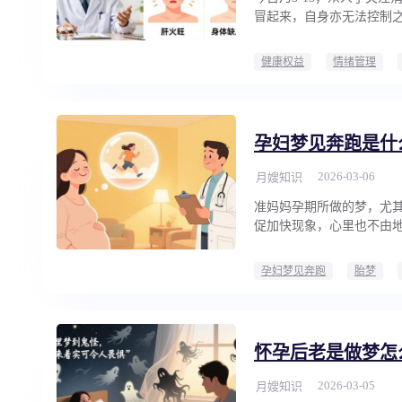
冒起来，自身亦无法控制
健康权益
情绪管理
孕妇梦见奔跑是什
2026-03-06
月嫂知识
准妈妈孕期所做的梦，尤
促加快现象，心里也不由
孕妇梦见奔跑
胎梦
怀孕后老是做梦怎
2026-03-05
月嫂知识