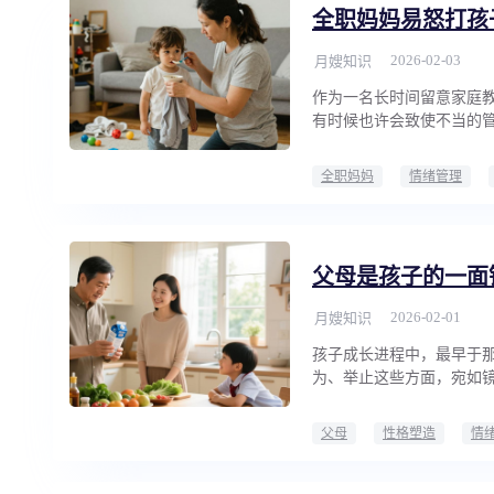
全职妈妈易怒打孩
2026-02-03
月嫂知识
作为一名长时间留意家庭
有时候也许会致使不当的
全职妈妈
情绪管理
父母是孩子的一面
2026-02-01
月嫂知识
孩子成长进程中，最早于
为、举止这些方面，宛如
父母
性格塑造
情