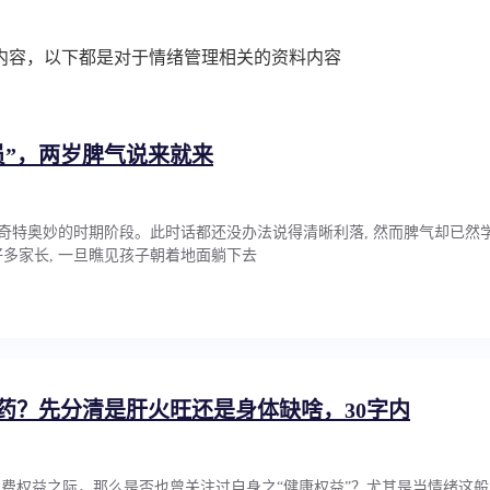
内容，以下都是对于情绪管理相关的资料内容
员”，两岁脾气说来就来
最奇特奥妙的时期阶段。此时话都还没办法说得清晰利落, 然而脾气却已然
多家长, 一旦瞧见孩子朝着地面躺下去
药？先分清是肝火旺还是身体缺啥，30字内
注消费权益之际，那么是否也曾关注过自身之“健康权益”？尤其是当情绪这