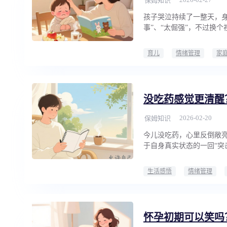
保姆知识
孩子哭泣持续了一整天，
事”、“太倔强”，不过换
育儿
情绪管理
家
没吃药感觉更清醒
2026-02-20
保姆知识
今儿没吃药，心里反倒敞
于自身真实状态的一回“突
生活感悟
情绪管理
怀孕初期可以笑吗