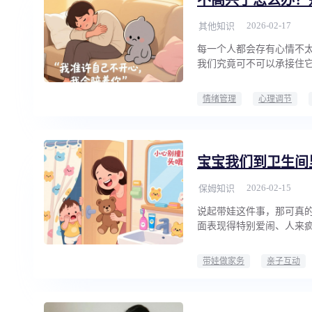
2026-02-17
其他知识
每一个人都会存有心情不太
我们究竟可不可以承接住
情绪管理
心理调节
宝宝我们到卫生间
2026-02-15
保姆知识
说起带娃这件事，那可真
面表现得特别爱闹、人来
带娃做家务
亲子互动