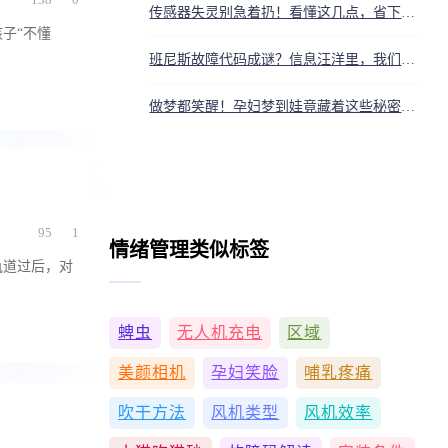
传感器失灵别急着扔！看懂这几点，省下千元维修费
子“不懂
班尼斯故障代码成谜？信息汪洋里，我们竟捞不到一根救命稻草
做梦都笑醒！孕妇梦到娃竟藏着这些秘密，别等生完才懂
95
1
情绪管理类似标签
轨道过后，对
蜱虫
无人机充电
区域
美颜相机
孕妇笑脸
哺乳疼痛
吹干方法
风机类型
风机效率