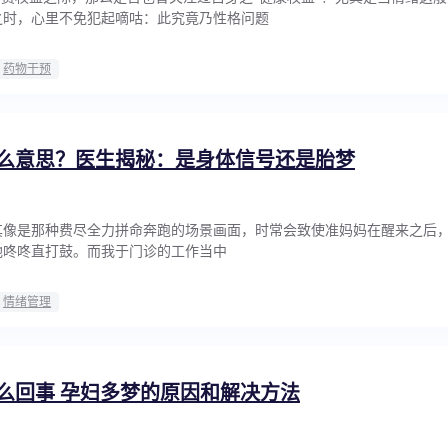
之时，心里不免犯起嘀咕：此究竟乃性格问题
药物干预
么意思？医生揭秘：是身体信号还是胎梦
其像是那种费尽全力拼命奔跑的场景画面，时常会致使准妈妈在醒来之后
地咚咚直打鼓。而我于门诊的工作当中
情绪管理
么回事 孕妇多梦的原因和解决方法