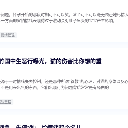
个问题，怀孕开始的那段时期可不可以笑，甚至可不可以毫无顾忌地尽情
另一方面却害怕情绪表现得过于激动会对肚子里头的宝宝产生影响。
情绪管理
竹国中生恶行曝光，猫的伤害比你想的重
源于一时情绪失去控制，还是那种所谓“管教”的心理，对猫的身体以及
可不是用来出气的东西，它们出现行为问题背后常常是有缘由的
情绪管理
别急，先停3秒，给情绪起个名儿