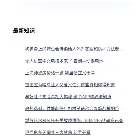
最新知识
狗狗身上的蜱虫会传染给人吗？答案和防护方法都在这
无人机空中充电技术来了 告别手动换电池
上海钟点房价格一览 哪里便宜又干净
蚕宝宝为啥总让人又爱又怕？这些真相你得知道
孕妇肚子笑脸真相大揭秘 这个APP你必须知道
散热选对，性能翻倍！机械革命秒变冷静战神的绝招，告别烫手
燃气热水器风压开关故障维修，E3/F4/E5代码自己查
巴西龟冬天饲养三大禁忌 新手必看