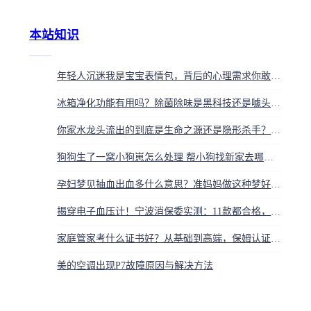
本站知识
年轻人沉迷我是宝宝表情包，背后的心理需求你敢看吗？
冰箱净化功能有用吗？除菌除味是黑科技还是噱头，一次讲透
你家水龙头流出的到底是生命之源还是隐形杀手？中央水处理是智商税还是刚需？
狗狗生了一窝小狗崽怎么处理 帮小狗找新家去哪里找
孕妇梦见抽血出血多什么意思？准妈妈做这种梦好不好
揭穿电子血压计！宁波消保委实测：11款都合格，但误差差巨大
家庭管家考什么证书好？从基础到高端，保姆认证指南
美的空调出现P7故障原因与解决方法