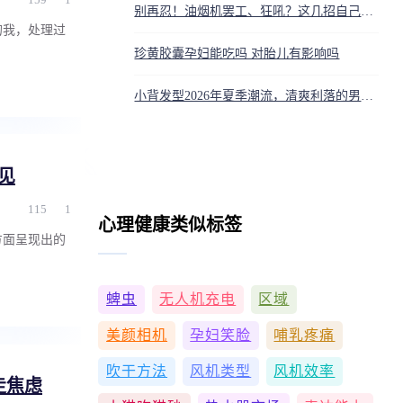
别再忍！油烟机罢工、狂吼？这几招自己搞定，安全又省钱
的我，处理过
珍黄胶囊孕妇能吃吗 对胎儿有影响吗
小背发型2026年夏季潮流，清爽利落的男士发型
见
115
1
心理健康类似标签
方面呈现出的
蜱虫
无人机充电
区域
美颜相机
孕妇笑脸
哺乳疼痛
吹干方法
风机类型
风机效率
走焦虑