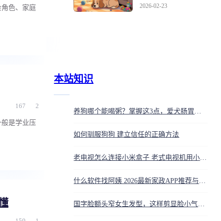
2026-02-23
会角色、家庭
本站知识
167
2
养狗哪个能喝粥？掌握这3点，爱犬肠胃才舒适
一般是学业压
如何驯服狗狗 建立信任的正确方法
老电视怎么连接小米盒子 老式电视机用小米盒子教程
什么软件找阿姨 2026最新家政APP推荐与避坑指南
懂
国字脸额头窄女生发型，这样剪显脸小气质好
159
1