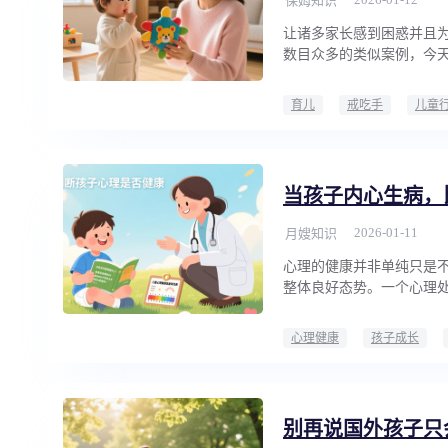
保姆知识
让诸多家长感到困惑并且
数目众多的类似案例，今
育儿
戒吃手
儿童
当孩子内心生病，
2026-01-11
月嫂知识
心理的健康并非单纯只是
整体良好态势。一个心理
心理健康
孩子成长
别再说国外孩子只