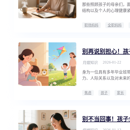
那些照顾孩子的母亲们，
结构以及个人的心理健康
职场妈妈
全职妈妈
别再说别担心！孩
2026-01-22
月嫂知识
身为一位具有多年毕业班
力、人际关系以及对未来
焦虑
孩子
家长
别不当回事！孩子
2026-01-12