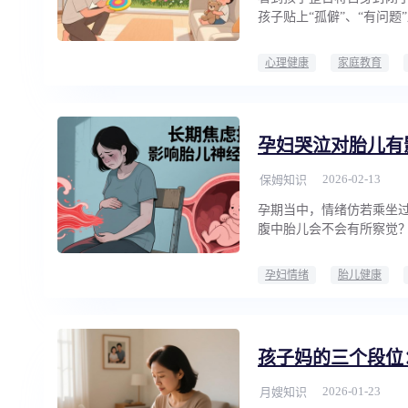
孩子贴上“孤僻”、“有问题
心理健康
家庭教育
孕妇哭泣对胎儿有
2026-02-13
保姆知识
孕期当中，情绪仿若乘坐
腹中胎儿会不会有所察觉
孕妇情绪
胎儿健康
孩子妈的三个段位
2026-01-23
月嫂知识