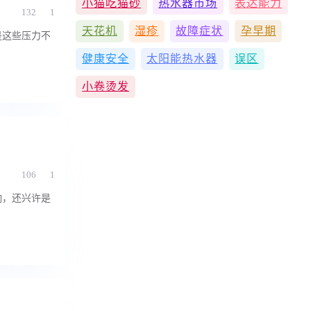
小猫吃猫砂
热水器市场
表达能力
132
1
天花机
湿疹
故障症状
孕早期
是这些压力不
健康安全
太阳能热水器
误区
小卷烫发
106
1
响，还兴许是