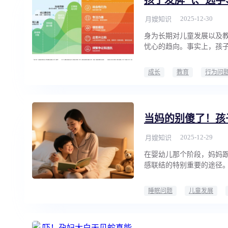
2025-12-30
月嫂知识
身为长期对儿童发展以及教
忧心的趋向。事实上，孩
成长
教育
行为问
当妈的别傻了！孩
2025-12-29
月嫂知识
在婴幼儿那个阶段，妈妈跟
感联结的特别重要的途径
睡眠问题
儿童发展