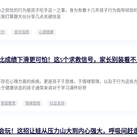
为之担忧的行为是孩子吃手这一之事，身为有着十几年孩子行为指导经验
天我打算跟大伙分享几点关键信息
行为
家长指南
心理健康
比成绩下滑更可怕！这5个求救信号，家长别装看不
不存在心理方面的疾病，更是孩子于思维，于情绪管理，以及于行为这些
处于健康状态的孩子通常来讲对于学习满怀好奇
家庭教育
情绪管理
社会支持
会玩！这招让娃从压力山大到内心强大，呼吸间赶