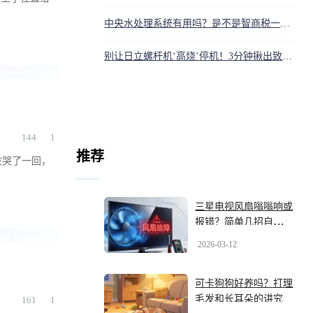
中央水处理系统有用吗？是不是智商税一文说清
别让日立螺杆机‘高烧’停机！3分钟揪出致命元凶，省下十万维修费
144
1
推荐
住哭了一回，
三星电视风扇嗡嗡响或
报错？简单几招自己排
查解决
2026-03-12
可卡狗狗好养吗？打理
毛发和长耳朵的讲究
161
1