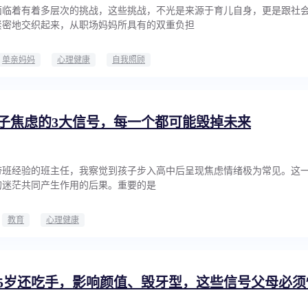
面临着有着多层次的挑战，这些挑战，不光是来源于育儿自身，更是跟社
紧密地交织起来，从职场妈妈所具有的双重负担
单亲妈妈
心理健康
自我照顾
子焦虑的3大信号，每一个都可能毁掉未来
带班经验的班主任，我察觉到孩子步入高中后呈现焦虑情绪极为常见。这
的迷茫共同产生作用的后果。重要的是
教育
心理健康
5岁还吃手，影响颜值、毁牙型，这些信号父母必须