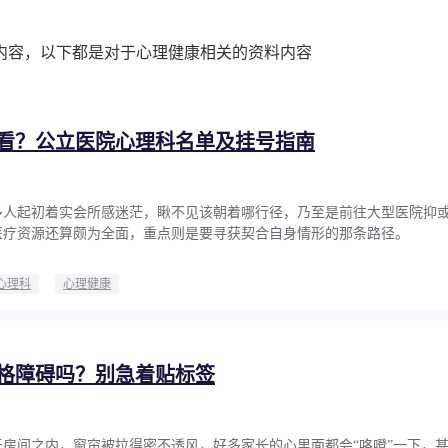
内容，以下都是对于心理健康相关的资料内容
看？公立医院心理科名单及挂号指南
多人起初着实会所感迷茫，瞅不见该朝着哪行径，乃至是前往大型医院抑
医疗资源还算颇为全面，重点则是要寻获契合自身情形的那条路径。
心理科
心理健康
格障碍吗？别急着贴标签
房间之内，窗帘被拉得密不透风，好多家长的心里面都会“咯噔”一下，