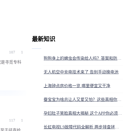
最新知识
107
1
狗狗身上的蜱虫会传染给人吗？答案和防护方法都在这
或是寻觅专科
无人机空中充电技术来了 告别手动换电池
上海钟点房价格一览 哪里便宜又干净
蚕宝宝为啥总让人又爱又怕？这些真相你得知道
孕妇肚子笑脸真相大揭秘 这个APP你必须知道
117
1
长虹电视L9故障代码全解析 两步排查拯救你的电视机
甚至于径直给