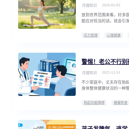
2026-01-03
月嫂知识
放到世界范围来看，好多
能应对恰当的话，就会引
压力管理
心理健康
警惕！老公不行别
2025-12-31
月嫂知识
不少家庭中，丈夫存在勃
身体整体健康状况的一种
勃起功能障碍
健康检查
孩子发脾气、逃学