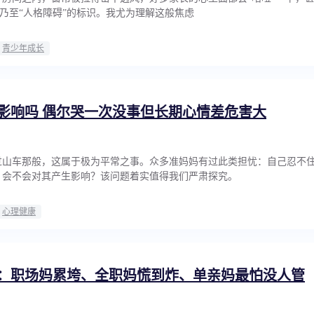
”乃至“人格障碍”的标识。我尤为理解这般焦虑
青少年成长
影响吗 偶尔哭一次没事但长期心情差危害大
过山车那般，这属于极为平常之事。众多准妈妈有过此类担忧：自己忍不
？会不会对其产生影响？该问题着实值得我们严肃探究。
心理健康
：职场妈累垮、全职妈慌到炸、单亲妈最怕没人管