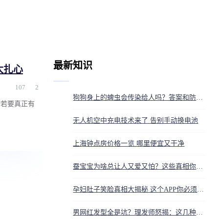
最新知识
太扎心
107
2
狗狗身上的蜱虫会传染给人吗？答案和防护方法都在这
动若要真正有
无人机空中充电技术来了 告别手动换电池
上海钟点房价格一览 哪里便宜又干净
蚕宝宝为啥总让人又爱又怕？这些真相你得知道
孕妇肚子笑脸真相大揭秘 这个APP你必须知道
男网红发型全是坑？理发师怒揭：这几种脸型剪完秒变‘车祸现场’