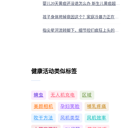
婴儿20天黄疸还没退怎么办 新生儿黄疸超两周未退需警惕
孩子身体垮掉竟因这个？家庭冷暴力正在摧毁童年，90%父母还在犯
指尖星河流转脚下，细节控们疯狂上头的亮片美甲秘密
健康活动类似标签
蜱虫
无人机充电
区域
美颜相机
孕妇笑脸
哺乳疼痛
吹干方法
风机类型
风机效率