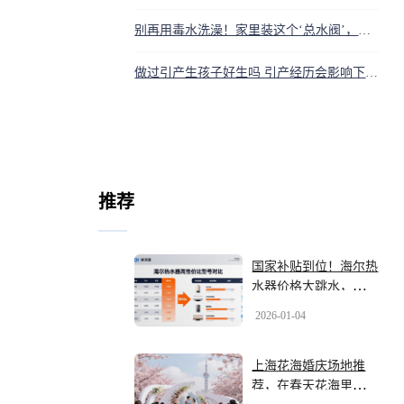
别再用毒水洗澡！家里装这个‘总水阀’，烧水没水垢，皮肤都变好
做过引产生孩子好生吗 引产经历会影响下次顺产吗
推荐
国家补贴到位！海尔热
水器价格大跳水，看清
这张图别再被坑了
2026-01-04
上海花海婚庆场地推
荐，在春天花海里办一