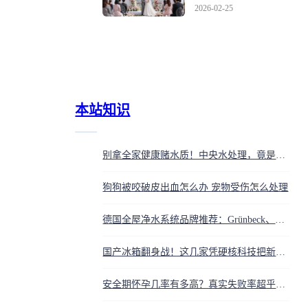
场浪漫婚礼
2026-02-25
本站知识
别拿全家健康赌水质！中央水处理，竟是守护家庭的第一道生命防线？
狗狗被咬破皮出血怎么办 宠物受伤怎么处理
德国全屋净水系统品牌推荐：Grünbeck、SYR、FineSky、Judo怎么选？
国产冰箱翻身战！这几家凭硬核科技把新鲜锁死，你家上榜没？
安全期怀孕几率有多高？真实失败率超乎想象