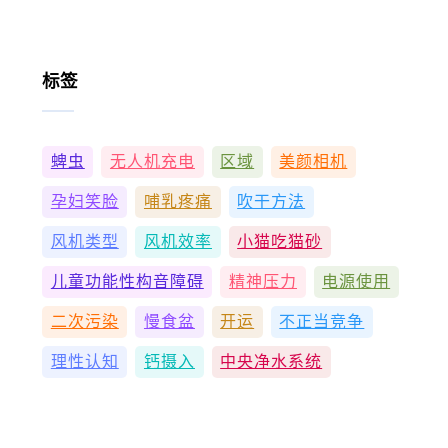
标签
蜱虫
无人机充电
区域
美颜相机
孕妇笑脸
哺乳疼痛
吹干方法
风机类型
风机效率
小猫吃猫砂
儿童功能性构音障碍
精神压力
电源使用
二次污染
慢食盆
开运
不正当竞争
理性认知
钙摄入
中央净水系统