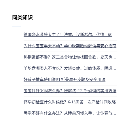
同类知识
德国净水系统太牛了！法兹、汉斯希尔、优德...这些纯正德国血统的品牌，让你喝水洗澡都安心
为什么宝宝半天不动？孕中晚期胎动解读与安心指南
热到饭都不香？这三类食物让你找回食欲，夏天也能胃口大开
羊胎盘哪类人不宜吃？发烧炎症、过敏体质、阴虚内热者需避开
好孩子推车使用说明 折叠展开步骤及安全用法
宝宝打针哭闹怎么办？缓解孩子打针恐惧的实用方法
怀孕初检查什么时候做？6-13周第一次产检时间攻略
睡觉不好有什么办法？从睡前习惯入手，让你春节也能睡个安稳觉