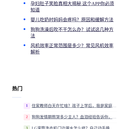
孕妇肚子笑脸真相大揭秘 这个APP你必须
知道
婴儿吃奶时妈妈会疼吗？原因和缓解方法
狗狗洗澡后吹不干怎么办？试试这几种方
法
风机效率正常范围是多少？常见风机效率
解析
热门
1
住家教师白天在忙啥？孩子上学后，我是家庭运营官
2
狗狗发情期熬哭多少主人？血泪经验告诉你，这20多天到底该怎么熬
3
LG滚筒洗衣机门边漏水怎么修？自己动手换密封圈教程视频