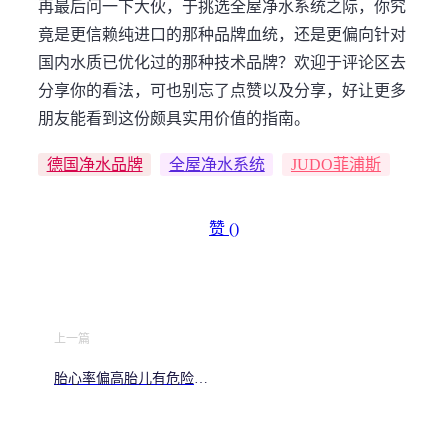
再最后问一下大伙，于挑选全屋净水系统之际，你究
竟是更信赖纯进口的那种品牌血统，还是更偏向针对
国内水质已优化过的那种技术品牌？欢迎于评论区去
分享你的看法，可也别忘了点赞以及分享，好让更多
朋友能看到这份颇具实用价值的指南。
德国净水品牌
全屋净水系统
JUDO菲浦斯
赞 (
)
上一篇
胎心率偏高胎儿有危险吗
产科医生教你判断是否缺
氧