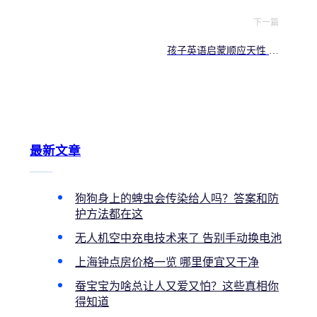
下一篇
孩子英语启蒙顺应天性 听
说读写按顺序来
最新文章
狗狗身上的蜱虫会传染给人吗？答案和防
护方法都在这
无人机空中充电技术来了 告别手动换电池
上海钟点房价格一览 哪里便宜又干净
蚕宝宝为啥总让人又爱又怕？这些真相你
得知道