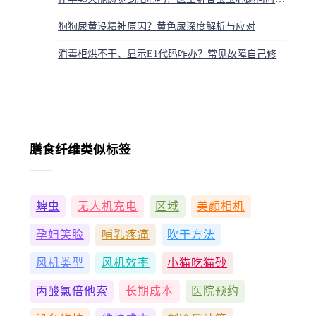
狗狗尿黄没精神原因？黄色尿深度解析与应对
消毒柜烘不干、显示E1代码咋办？常见故障自己修
膳食纤维类似标签
蜱虫
无人机充电
区域
美颜相机
孕妇笑脸
哺乳疼痛
吹干方法
风机类型
风机效率
小猫吃猫砂
丙酸氯倍他索
长期成本
医院预约