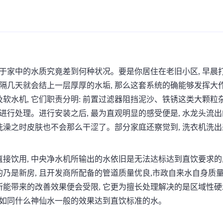
在于家中的水质究竟差到何种状况。要是你居住在老旧小区, 早晨
隔几天就会结上一层厚厚的水垢, 那么这套系统的确能够发挥大
水机, 它们职责分明: 前置过滤器阻挡泥沙、铁锈这类大颗粒杂
进行处理。进行安装之后, 最为直观明显的感受便是, 水龙头流
 洗澡之时皮肤也不会那么干涩了。部分家庭还察觉到, 洗衣机洗
直接饮用, 中央净水机所输出的水依旧是无法达标达到直饮要求的,
的乃是新房, 且开发商所配备的管道质量优良,市政自来水自身质
统所能带来的改善效果便会受限, 它更为擅长处理解决的是区域性
出如同什么神仙水一般的效果达到直饮标准的水。