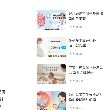
好几天没拉屎是身体哪
里出了问题
2026-06-03
怀孕多少周开始补
DHA最科学
2026-06-03
宝宝半夜哭闹不睡怎么
办 婴儿安睡指南
2026-05-24
是再
为什么宝宝半天不动？
器
孕中晚期胎动解读与安
心指南
水
2026-05-17