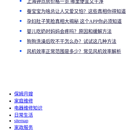
上海钟点房价格一览 哪里便宜又干净
蚕宝宝为啥总让人又爱又怕？这些真相你得知道
孕妇肚子笑脸真相大揭秘 这个APP你必须知道
婴儿吃奶时妈妈会疼吗？原因和缓解方法
狗狗洗澡后吹不干怎么办？试试这几种方法
风机效率正常范围是多少？常见风机效率解析
保姆月嫂
家庭维修
电器维修知识
日常生活
sitemap
家政服务