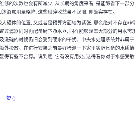
维修的次数也会有所减少, 从长期的角度来看, 是能够省下一部分
和沐浴露用量略降, 这些琐碎收益虽不起眼, 却确实存在。
较大罐体的位置, 又或者是预算方面较为紧张, 那么绝对不存在非
置过滤器同时再配备厨下净水器, 同样能够涵盖大部分的用水需求
以及洗碗的时候仍旧会受到硬水的干扰。中央水处理系统并非属于
种额外投放。在进行安装之前最好检测一下家里实际具备的水质情
显得有些不合算。说到底, 它有没有用处, 这得看你对于水感受
赞 (
)