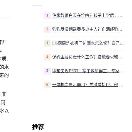
1
住家教师白天在忙啥？孩子上学后，我是家庭运营官
2
狗狗发情期熬哭多少主人？血泪经验告诉你，这20多天到底该怎么熬
打开
3
LG滚筒洗衣机门边漏水怎么修？自己动手换密封圈教程视频
作
4
保姆主要负责什么工作？技能要求和职责解析
质,
出的水
5
冰箱突现EE33！寒冬救星罢工，专家揭秘竟是无解故障？
出来的
6
一体机当显示器用？关键看接口，部分型号支持
 非
量同
硬水以
推荐