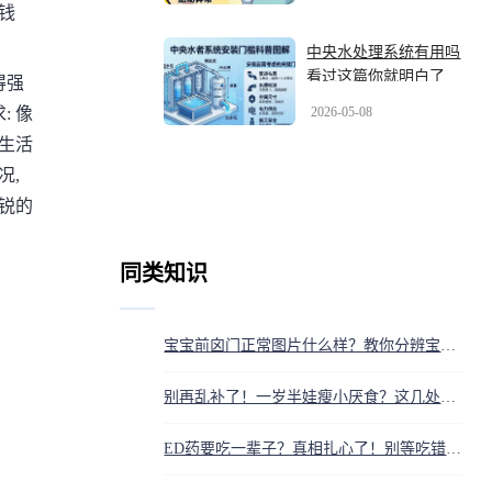
钱
中央水处理系统有用吗
看过这篇你就明白了
得强
2026-05-08
: 像
生活
况,
敏锐的
同类知识
宝宝前囟门正常图片什么样？教你分辨宝宝囟门是否正常
别再乱补了！一岁半娃瘦小厌食？这几处变化才是营养不良的求救信号
ED药要吃一辈子？真相扎心了！别等吃错才后悔，一篇说透