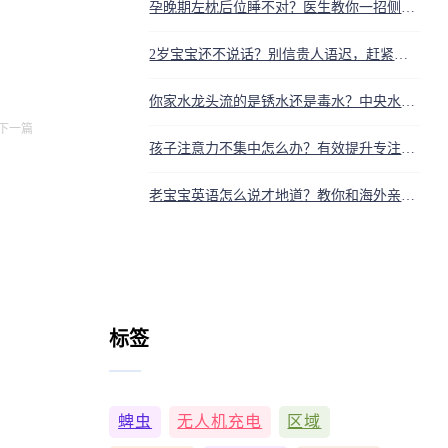
孕晚期左枕后位睡不对？医生教你一招侧卧，立刻缓解母子压力
2岁宝宝还不说话？别信贵人语迟，赶紧查原因
你家水龙头流的是锈水还是毒水？中央水处理系统真能救命！30字揭真相
下一篇
孩子注意力不集中怎么办？有效提升专注力的方法
老宝宝英语怎么说才地道？教你和海外亲友聊家长辈的暖心表达
标签
蜱虫
无人机充电
区域