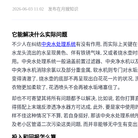
2026-06-03 11:02
发布在月嫂知识
它能解决什么实际问题
不少人在纠结
中央水处理系统
有没有作用, 而实际上关键
水龙头流出的水呈现黄色、伴有铁锈气味, 又或者烧水壶时
用。中央水处理系统一般涵盖前置过滤器、中央净水机以及软
中央净水机消除余氯以及部分重金属, 软水机则专门对水垢
变得清澈了, 烧水壶的底部不再呈现出白花花一片的状况,
衣物更加柔软了, 花洒喷头不会再被水垢堵塞住了。
却也不可寄望其将所有问题都予以解决, 比如说, 若你打算
得搭配上末端反渗透净水器方可达成, 此外, 要是家中使用
样不佳这种情况下不算, 若自身挺好, 那该中央水处理系
及老小区管道二次污染这类问题, 而并非能够无中生有变
投入和回报怎么算