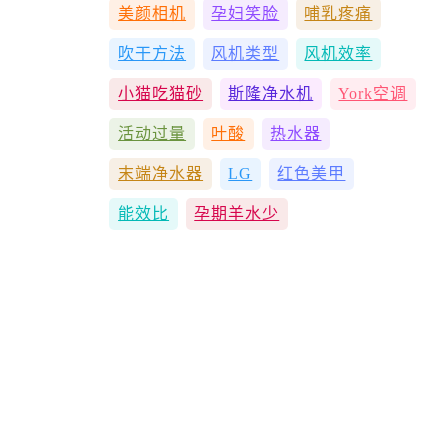
美颜相机
孕妇笑脸
哺乳疼痛
吹干方法
风机类型
风机效率
小猫吃猫砂
斯隆净水机
York空调
活动过量
叶酸
热水器
末端净水器
LG
红色美甲
能效比
孕期羊水少