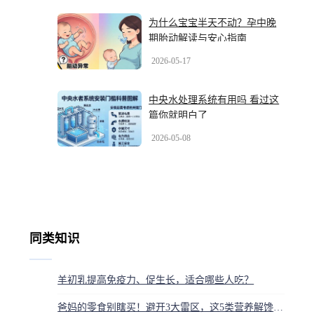
为什么宝宝半天不动？孕中晚
期胎动解读与安心指南
2026-05-17
中央水处理系统有用吗 看过这
篇你就明白了
2026-05-08
同类知识
羊初乳提高免疫力、促生长，适合哪些人吃？
爸妈的零食别瞎买！避开3大雷区，这5类营养解馋又安心