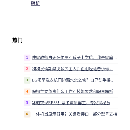
解析
热门
1
住家教师白天在忙啥？孩子上学后，我是家庭运营官
2
狗狗发情期熬哭多少主人？血泪经验告诉你，这20多天到底该怎么熬
3
LG滚筒洗衣机门边漏水怎么修？自己动手换密封圈教程视频
4
保姆主要负责什么工作？技能要求和职责解析
5
冰箱突现EE33！寒冬救星罢工，专家揭秘竟是无解故障？
6
一体机当显示器用？关键看接口，部分型号支持