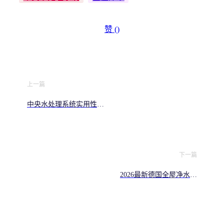
赞 (
)
上一篇
中央水处理系统实用性解
析 结合近期净水行业热门
动态解读
下一篇
2026最新德国全屋净水系
统知名品牌梳理，覆盖主
流选型参考清单