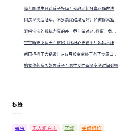
幼儿园过生日对孩子好吗？幼教老师分享正确做法与意义
同房18天后验孕，不是晨尿结果准吗？如何提高准确性
混喂宝宝的抵抗力真的差一截？做对这3件事，免疫力照样坚如磐石
宝宝断奶哭翻天？这招儿比狠心更管用！妈妈不涨奶，娃不闹，平稳过渡有绝招
新国标拆了大锅饭！6-12月龄宝宝终于有了专属口粮，终结乱喂时代
柳氮停药多久能要孩子？男性女性备孕安全时间对照
标签
蜱虫
无人机充电
区域
美颜相机