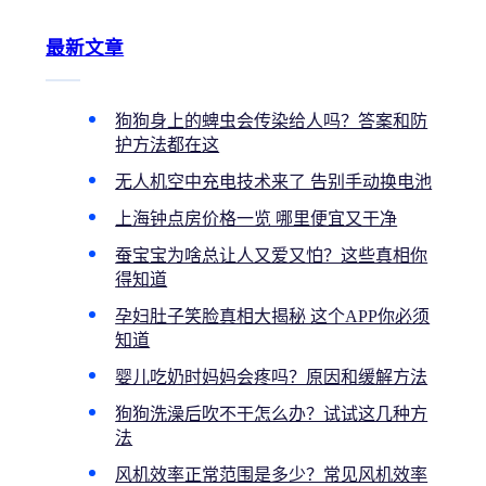
最新文章
狗狗身上的蜱虫会传染给人吗？答案和防
护方法都在这
无人机空中充电技术来了 告别手动换电池
上海钟点房价格一览 哪里便宜又干净
蚕宝宝为啥总让人又爱又怕？这些真相你
得知道
孕妇肚子笑脸真相大揭秘 这个APP你必须
知道
婴儿吃奶时妈妈会疼吗？原因和缓解方法
狗狗洗澡后吹不干怎么办？试试这几种方
法
风机效率正常范围是多少？常见风机效率