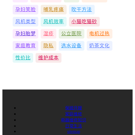
孕妇笑脸
哺乳疼痛
吹干方法
风机类型
风机效率
小猫吃猫砂
孕妇胎梦
湿疹
公立医院
电机过热
家庭教育
隐私
选水设备
奶茶文化
性价比
维护成本
保姆月嫂
家庭维修
电器维修知识
日常生活
sitemap