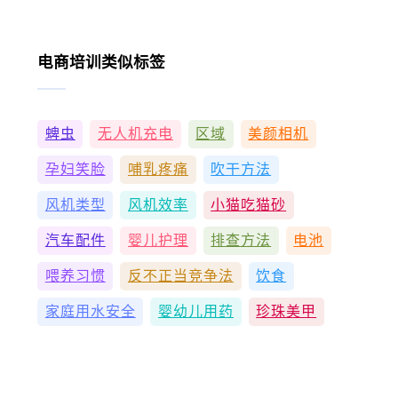
电商培训类似标签
蜱虫
无人机充电
区域
美颜相机
孕妇笑脸
哺乳疼痛
吹干方法
风机类型
风机效率
小猫吃猫砂
汽车配件
婴儿护理
排查方法
电池
喂养习惯
反不正当竞争法
饮食
家庭用水安全
婴幼儿用药
珍珠美甲