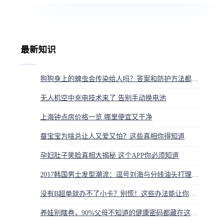
最新知识
狗狗身上的蜱虫会传染给人吗？答案和防护方法都在这
无人机空中充电技术来了 告别手动换电池
上海钟点房价格一览 哪里便宜又干净
蚕宝宝为啥总让人又爱又怕？这些真相你得知道
孕妇肚子笑脸真相大揭秘 这个APP你必须知道
2017韩国男士发型潮流：逗号刘海与分线油头打理指南
没有B超单就办不了小卡？别慌！这些办法能让你顺利闯过第一关
养娃别瞎卷，90%父母不知道的健康密码都藏在这3条黄金法则里