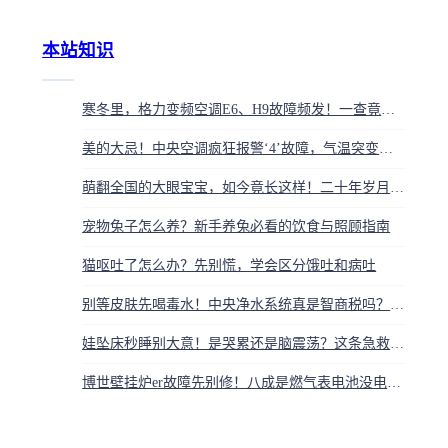
本站知识
寒冬里，格力变频空调E6、H9故障频发！一查竟然是这俩问题在作祟
美的大忌！中央空调疯狂报警‘4’故障，气温突变秒变‘摆设’？内行这招救急
萌翻全国的大眼宝宝，如今竟长这样！二十年岁月是把什么刀？
宠物兔子怎么养？新手养兔必看的饮食与照顾指南
猫呕吐了怎么办？先别慌，学会区分饿吐和病吐
别等皮肤先喝毒水！中央净水系统真是智商税吗？我家中招后全家都慌了
娃坠床秒睡别大意！是哭累还是脑震荡？这条急救铁律千万记牢
博世壁挂炉er故障先别修！八成是燃气表电池没电，换4节5号电池省50上门费