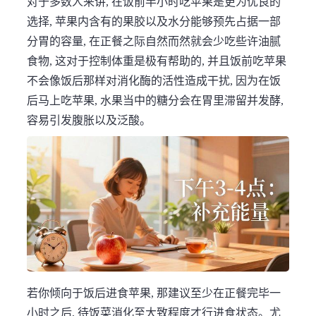
对于多数人来讲, 在饭前半小时吃苹果是更为优良的
选择, 苹果内含有的果胶以及水分能够预先占据一部
分胃的容量, 在正餐之际自然而然就会少吃些许油腻
食物, 这对于控制体重是极有帮助的, 并且饭前吃苹果
不会像饭后那样对消化酶的活性造成干扰, 因为在饭
后马上吃苹果, 水果当中的糖分会在胃里滞留并发酵,
容易引发腹胀以及泛酸。
若你倾向于饭后进食苹果, 那建议至少在正餐完毕一
小时之后, 待饭菜消化至大致程度才行进食状态。尤