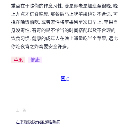
重点在于瞧你的作息习性, 要是你老是加班至很晚, 晚
上九点才进食晚餐, 那餐后马上吃苹果绝对不合适, 可
择在晚饭前吃, 或者索性将苹果留至次日早上, 苹果自
身没毒性, 有毒的是不恰当的时间搭配以及不合理的
饮食习惯, 健康的成年人在晚上适量吃半个苹果, 远比
你吃夜宵之炸鸡要安全许多。
苹果
健康
赞 (
)
上一篇
左下腹隐隐作痛是啥毛病