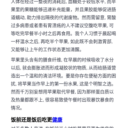
人体在经过一整夜的消耗后, 血糖处于较低水平, 而苹
果里的果糖能够迅速补充能量，并且果胶能够促进肠
道蠕动, 助力排出隔夜的代谢废物。然而需留意, 胃酸
过多病患或者患有胃溃疡的人不建议空腹吃苹果, 可
等吃完早餐半小时之后再食用。我个人习惯于晨起喝
一杯温水之后, 再吃半个苹果, 如此既不会刺激胃部,
又能够让上午的工作状态更加清醒。
苹果里头含有的膳食纤维, 在早晨的时候吸收了水分
以后, 就会膨胀进而形成凝胶状的物质, 从而给肠道营
造出一个温和的清洁环境。要是你存在便秘方面的困
扰, 将苹果当作早上的第一份水果, 这是个明智之选。
然而千万别妄想用苹果取代早餐, 因为那样蛋白质以
及热量都跟不上, 很容易致使午餐时出现暴饮暴食的
情况。
饭前还是饭后吃更
健康