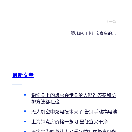
下一篇
婴儿服用小儿宝泰康的注
意事项
最新文章
狗狗身上的蜱虫会传染给人吗？答案和防
护方法都在这
无人机空中充电技术来了 告别手动换电池
上海钟点房价格一览 哪里便宜又干净
蚕宝宝为啥总让人又爱又怕？这些真相你