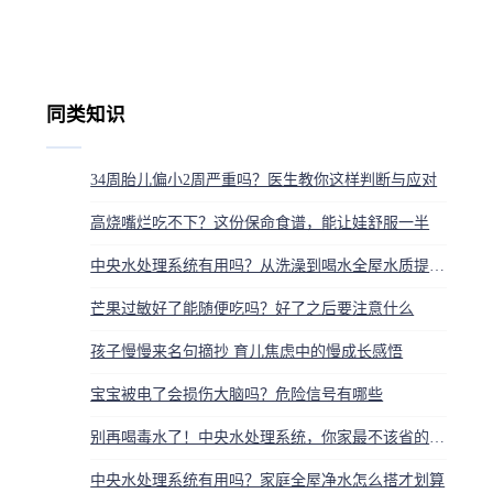
同类知识
34周胎儿偏小2周严重吗？医生教你这样判断与应对
高烧嘴烂吃不下？这份保命食谱，能让娃舒服一半
中央水处理系统有用吗？从洗澡到喝水全屋水质提升，有必要装吗？
芒果过敏好了能随便吃吗？好了之后要注意什么
孩子慢慢来名句摘抄 育儿焦虑中的慢成长感悟
宝宝被电了会损伤大脑吗？危险信号有哪些
别再喝毒水了！中央水处理系统，你家最不该省的一笔钱
中央水处理系统有用吗？家庭全屋净水怎么搭才划算