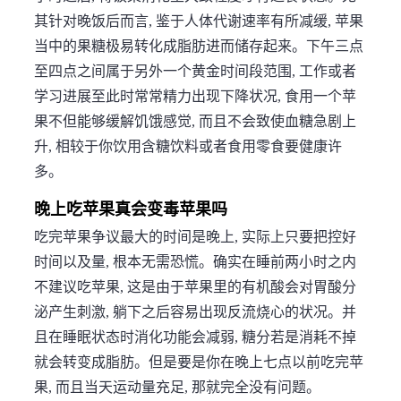
其针对晚饭后而言, 鉴于人体代谢速率有所减缓, 苹果
当中的果糖极易转化成脂肪进而储存起来。下午三点
至四点之间属于另外一个黄金时间段范围, 工作或者
学习进展至此时常常精力出现下降状况, 食用一个苹
果不但能够缓解饥饿感觉, 而且不会致使血糖急剧上
升, 相较于你饮用含糖饮料或者食用零食要健康许
多。
晚上吃苹果真会变毒苹果吗
吃完苹果争议最大的时间是晚上, 实际上只要把控好
时间以及量, 根本无需恐慌。确实在睡前两小时之内
不建议吃苹果, 这是由于苹果里的有机酸会对胃酸分
泌产生刺激, 躺下之后容易出现反流烧心的状况。并
且在睡眠状态时消化功能会减弱, 糖分若是消耗不掉
就会转变成脂肪。但是要是你在晚上七点以前吃完苹
果, 而且当天运动量充足, 那就完全没有问题。