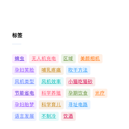
标签
蜱虫
无人机充电
区域
美颜相机
孕妇笑脸
哺乳疼痛
吹干方法
风机类型
风机效率
小猫吃猫砂
节能省电
科学养殖
孕期饮食
光疗
孕妇胎梦
科学育儿
寻址电路
语言发展
不制冷
饮酒