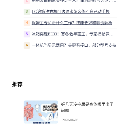
2
狗狗发情期熬哭多少主人？血泪经验告诉你，这20多天到底该怎么熬
3
LG滚筒洗衣机门边漏水怎么修？自己动手换密封圈教程视频
4
保姆主要负责什么工作？技能要求和职责解析
5
冰箱突现EE33！寒冬救星罢工，专家揭秘竟是无解故障？
6
一体机当显示器用？关键看接口，部分型号支持
推荐
好几天没拉屎是身体哪里出了
问题
2026-06-03