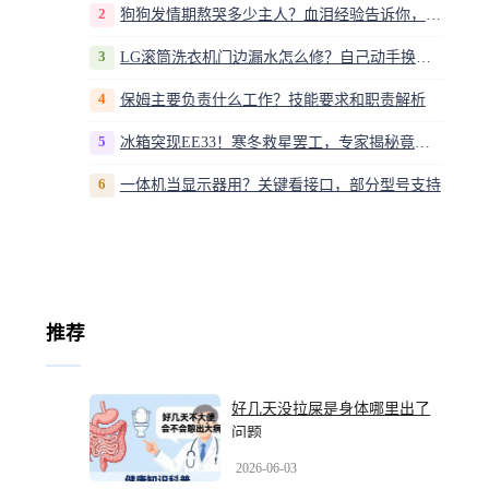
2
狗狗发情期熬哭多少主人？血泪经验告诉你，这20多天到底该怎么熬
3
LG滚筒洗衣机门边漏水怎么修？自己动手换密封圈教程视频
4
保姆主要负责什么工作？技能要求和职责解析
5
冰箱突现EE33！寒冬救星罢工，专家揭秘竟是无解故障？
6
一体机当显示器用？关键看接口，部分型号支持
推荐
好几天没拉屎是身体哪里出了
问题
2026-06-03