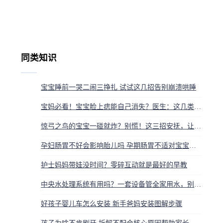
同类知识
宝宝睡前一哭二闹三挣扎 试试这几招告别崩溃哄睡
宝妈必看！宝宝脸上痣能自己消失？医生：这几类趁早治，别让无知害了娃
惊弓之鸟的宝宝一碰就炸？别慌！这三招安抚，让娃瞬间找回安全感
孕妇肠胃不好会影响胎儿吗 孕期肠胃不适对宝宝的影响
护士妈妈带娃没时间？零碎互动就是最好的早教
中央水处理系统有用吗？一套设备管全家用水，别交智商税
好孩子婴儿车怎么安装 新手爸妈安装图解步骤