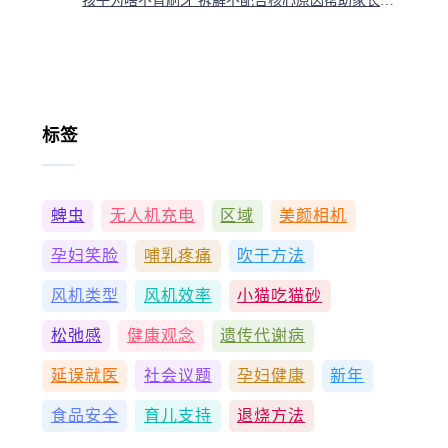
孩子为啥不肯刷牙 拆解不配合核心原因帮助家长找对策详解
标签
蜱虫
无人机充电
区域
美颜相机
孕妇笑脸
哺乳疼痛
吹干方法
风机类型
风机效率
小猫吃猫砂
松弛感
健康观念
遗传代谢病
延误就医
社会议题
孕妇健康
新年
食品安全
育儿支持
退烧方法