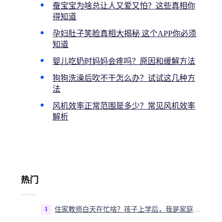
蚕宝宝为啥总让人又爱又怕？这些真相你
得知道
孕妇肚子笑脸真相大揭秘 这个APP你必须
知道
婴儿吃奶时妈妈会疼吗？原因和缓解方法
狗狗洗澡后吹不干怎么办？试试这几种方
法
风机效率正常范围是多少？常见风机效率
解析
热门
1
住家教师白天在忙啥？孩子上学后，我是家庭运营官