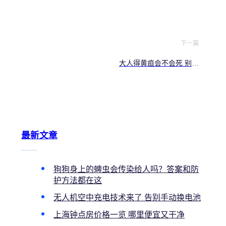
值不值得装
下一篇
大人得黄疸会不会死 别慌
看这里
最新文章
狗狗身上的蜱虫会传染给人吗？答案和防
护方法都在这
无人机空中充电技术来了 告别手动换电池
上海钟点房价格一览 哪里便宜又干净