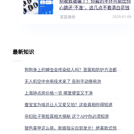
别被数据骗了！你戴的手环可能比你
心跳还‘不准’，这几点不看清白花钱
2026-01-06
家庭维修
最新知识
狗狗身上的蜱虫会传染给人吗？答案和防护方法都在这
无人机空中充电技术来了 告别手动换电池
上海钟点房价格一览 哪里便宜又干净
蚕宝宝为啥总让人又爱又怕？这些真相你得知道
孕妇肚子笑脸真相大揭秘 这个APP你必须知道
银色美甲这么挑，新娘指尖白到发光！绝美款式惊艳全场