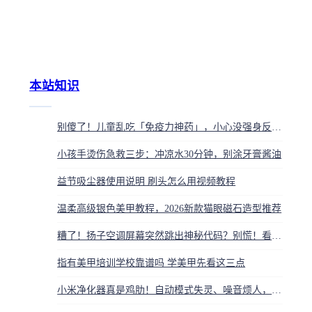
本站知识
别傻了！儿童乱吃「免疫力神药」，小心没强身反中毒！医生说靠它才是王道
小孩手烫伤急救三步：冲凉水30分钟，别涂牙膏酱油
益节吸尘器使用说明 刷头怎么用视频教程
温柔高级银色美甲教程，2026新款猫眼磁石造型推荐
糟了！扬子空调屏幕突然跳出神秘代码？别慌！看懂它就是读懂空调的求救病历
指有美甲培训学校靠谱吗 学美甲先看这三点
小米净化器真是鸡肋！自动模式失灵、噪音烦人，你家还在当摆设？