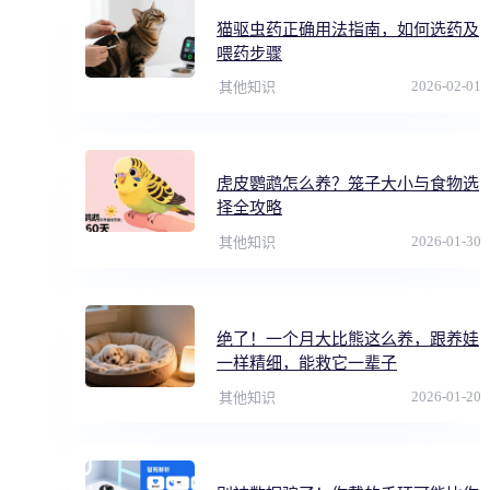
猫驱虫药正确用法指南，如何选药及
喂药步骤
2026-02-01
其他知识
虎皮鹦鹉怎么养？笼子大小与食物选
择全攻略
2026-01-30
其他知识
绝了！一个月大比熊这么养，跟养娃
一样精细，能救它一辈子
2026-01-20
其他知识