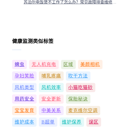
苏泊尔电饭煲不工作了怎么办？常见故障排查维修方法
健康监测类似标签
蜱虫
无人机充电
区域
美颜相机
孕妇笑脸
哺乳疼痛
吹干方法
风机类型
风机效率
小猫吃猫砂
用药安全
安全更新
保胎秘诀
宝宝发育
中美关系
麦克维尔空调
维护成本
B超单
维护保养
误区