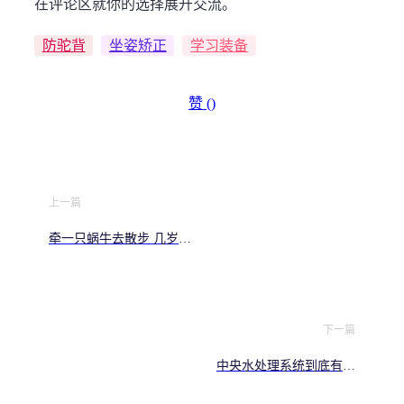
在评论区就你的选择展开交流。
防驼背
坐姿矫正
学习装备
赞 (
)
上一篇
牵一只蜗牛去散步 几岁孩
子最适合读 家长必看
下一篇
中央水处理系统到底有没
有用 别等装完才后悔