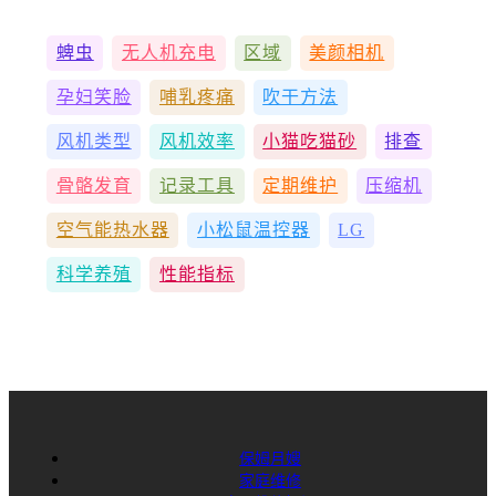
蜱虫
无人机充电
区域
美颜相机
孕妇笑脸
哺乳疼痛
吹干方法
风机类型
风机效率
小猫吃猫砂
排查
骨骼发育
记录工具
定期维护
压缩机
空气能热水器
小松鼠温控器
LG
科学养殖
性能指标
保姆月嫂
家庭维修