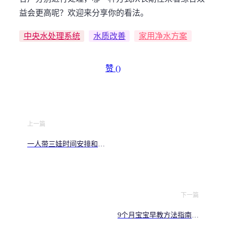
益会更高呢？欢迎来分享你的看法。
中央水处理系统
水质改善
家用净水方案
赞 (
)
上一篇
一人带三娃时间安排和省
钱方法 多孩家庭实战经验
分享
下一篇
9个月宝宝早教方法指南，
大运动精细动作如何训练