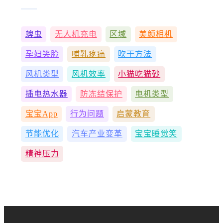
蜱虫
无人机充电
区域
美颜相机
孕妇笑脸
哺乳疼痛
吹干方法
风机类型
风机效率
小猫吃猫砂
插电热水器
防冻结保护
电机类型
宝宝App
行为问题
启蒙教育
节能优化
汽车产业变革
宝宝睡觉笑
精神压力