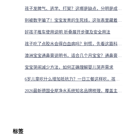
孩子发脾气、逃学、打架？这哪是缺点，分明是成长发出的求救信号
别被数字骗了！宝宝发育的生死线，这张表里藏着孩子的未来
好孩子推车使用说明 折叠展开步骤及安全用法
孩子吃了点胶水会得白血病吗？别慌，先看这篇科学解答
澳洲宝宝通鼻膏说明书，适合几个月宝宝？通鼻膏怎么用？
宝宝哭闹减少方法，如何正确理解婴儿哭声需求
6岁儿童吃什么增加抵抗力？一日三餐这样吃，孩子少生病
2026最新德国全屋净水系统知名品牌梳理，覆盖主流选型参考清单
标签