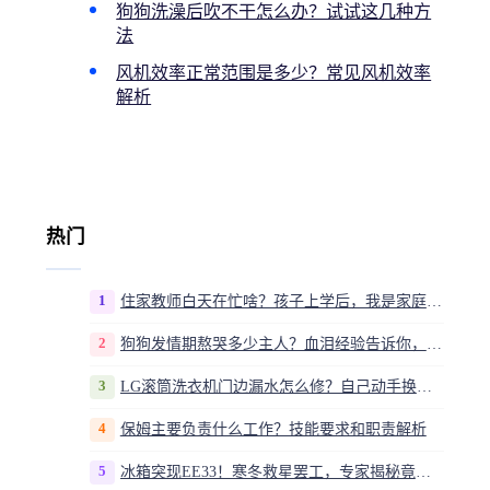
狗狗洗澡后吹不干怎么办？试试这几种方
法
风机效率正常范围是多少？常见风机效率
解析
热门
1
住家教师白天在忙啥？孩子上学后，我是家庭运营官
2
狗狗发情期熬哭多少主人？血泪经验告诉你，这20多天到底该怎么熬
3
LG滚筒洗衣机门边漏水怎么修？自己动手换密封圈教程视频
4
保姆主要负责什么工作？技能要求和职责解析
5
冰箱突现EE33！寒冬救星罢工，专家揭秘竟是无解故障？