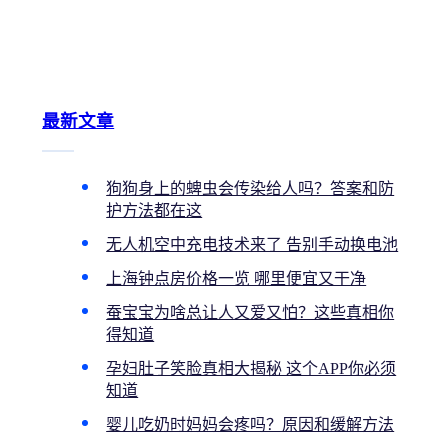
最新文章
狗狗身上的蜱虫会传染给人吗？答案和防
护方法都在这
无人机空中充电技术来了 告别手动换电池
上海钟点房价格一览 哪里便宜又干净
蚕宝宝为啥总让人又爱又怕？这些真相你
得知道
孕妇肚子笑脸真相大揭秘 这个APP你必须
知道
婴儿吃奶时妈妈会疼吗？原因和缓解方法