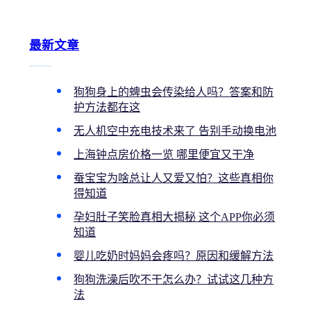
最新文章
狗狗身上的蜱虫会传染给人吗？答案和防
护方法都在这
无人机空中充电技术来了 告别手动换电池
上海钟点房价格一览 哪里便宜又干净
蚕宝宝为啥总让人又爱又怕？这些真相你
得知道
孕妇肚子笑脸真相大揭秘 这个APP你必须
知道
婴儿吃奶时妈妈会疼吗？原因和缓解方法
狗狗洗澡后吹不干怎么办？试试这几种方
法