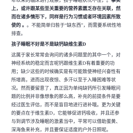
年以来的临床进行观察，孩子睡眠状况不佳，。
事实
上，或许跟某些至关重要的营养素匮乏存在关联，然
而在诸多情形下，同样是行为习惯或者环境因素所致
使的 。
。不能简单归咎于“缺东西”，而需要系统性地
排查。
孩子睡眠不好是不是缺钙缺维生素D
这属于家长常常会询问的诸多问题里的其中一个，对
神经系统的稳定而言呢钙跟维生素D有着重要的功
用；缺少这些的时候确实是有可能致使神经兴奋性有
所增高，进而出现夜惊、多汗以至于入睡困难等状
况。然而要留意了，真正因为单纯缺钙所引发睡眠问
题的比例并非像想象的那么高，补充的前提条件是要
经过医生评估，而不是盲目地进行进补哦。更为关键
的要点在于维生素D，它能够促进钙吸收，并且还参
与到调节涉及睡眠的激素当中，平常可以借助蛋黄、
深海鱼来补充，并且要保证适度的户外日照呢。