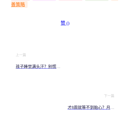
善策略
赞 (
)
上一篇
孩子睡觉满头汗？别慌！
是发育信号还是疾病警
报？一招教你分辨
下一篇
才8周就等不到胎心？月经
不准的痛，懂你每一个彻
夜难眠的瞬间