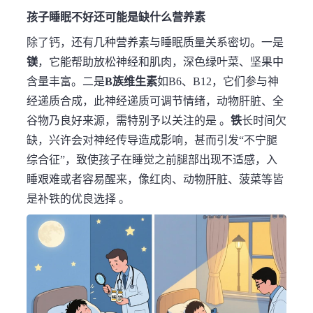
孩子睡眠不好还可能是缺什么营养素
除了钙，还有几种营养素与睡眠质量关系密切。一是
镁
，它能帮助放松神经和肌肉，深色绿叶菜、坚果中
含量丰富。二是
B族维生素
如B6、B12，它们参与神
经递质合成，此神经递质可调节情绪，动物肝脏、全
谷物乃良好来源，需特别予以关注的是 。
铁
长时间欠
缺，兴许会对神经传导造成影响，甚而引发“不宁腿
综合征”，致使孩子在睡觉之前腿部出现不适感，入
睡艰难或者容易醒来，像红肉、动物肝脏、菠菜等皆
是补铁的优良选择 。