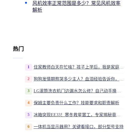
风机效率正常范围是多少？常见风机效率
解析
热门
1
住家教师白天在忙啥？孩子上学后，我是家庭运营官
2
狗狗发情期熬哭多少主人？血泪经验告诉你，这20多天到底该怎么熬
3
LG滚筒洗衣机门边漏水怎么修？自己动手换密封圈教程视频
4
保姆主要负责什么工作？技能要求和职责解析
5
冰箱突现EE33！寒冬救星罢工，专家揭秘竟是无解故障？
6
一体机当显示器用？关键看接口，部分型号支持