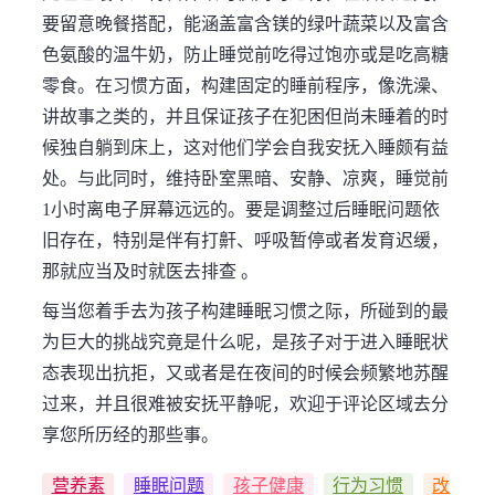
要留意晚餐搭配，能涵盖富含镁的绿叶蔬菜以及富含
色氨酸的温牛奶，防止睡觉前吃得过饱亦或是吃高糖
零食。在习惯方面，构建固定的睡前程序，像洗澡、
讲故事之类的，并且保证孩子在犯困但尚未睡着的时
候独自躺到床上，这对他们学会自我安抚入睡颇有益
处。与此同时，维持卧室黑暗、安静、凉爽，睡觉前
1小时离电子屏幕远远的。要是调整过后睡眠问题依
旧存在，特别是伴有打鼾、呼吸暂停或者发育迟缓，
那就应当及时就医去排查 。
每当您着手去为孩子构建睡眠习惯之际，所碰到的最
为巨大的挑战究竟是什么呢，是孩子对于进入睡眠状
态表现出抗拒，又或者是在夜间的时候会频繁地苏醒
过来，并且很难被安抚平静呢，欢迎于评论区域去分
享您所历经的那些事。
营养素
睡眠问题
孩子健康
行为习惯
改