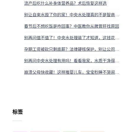
流产后吃什么补身体营养品？术后恢复这样选
别让自来水毁了你的家！中央水处理真的不是智商税，好皮肤、好家电都靠它
春节后不想吃饭是咋回事？中医教你从脾胃肝找原因
别再问值不值了！中央水处理装了才知道，这钱花得太值，全家用水安全感直接拉满
孕期工资被砍只剩底薪？法律硬核保护，别让公司偷走你的血汗钱
别再问中央水处理有用吗！看看我家，水质干净得像下雪后的北京
崩溃父母快收藏！这样推婴儿车，宝宝秒睡不哭闹，关键细节别忽视
标签