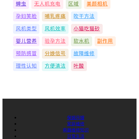
蜱虫
无人机充电
区域
美颜相机
孕妇笑脸
哺乳疼痛
吹干方法
风机类型
风机效率
小猫吃猫砂
婴儿营养
验孕方法
软水机
副作用
预防感冒
分娩信号
故障维修
理性认知
方便清洁
叶酸
保姆月嫂
家庭维修
电器维修知识
日常生活