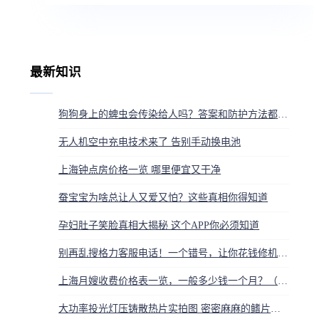
最新知识
狗狗身上的蜱虫会传染给人吗？答案和防护方法都在这
无人机空中充电技术来了 告别手动换电池
上海钟点房价格一览 哪里便宜又干净
蚕宝宝为啥总让人又爱又怕？这些真相你得知道
孕妇肚子笑脸真相大揭秘 这个APP你必须知道
别再乱搜格力客服电话！一个错号，让你花钱修机还被坑隐私
上海月嫂收费价格表一览，一般多少钱一个月？（含各等级价目）
大功率投光灯压铸散热片实拍图 密密麻麻的鳍片散热好