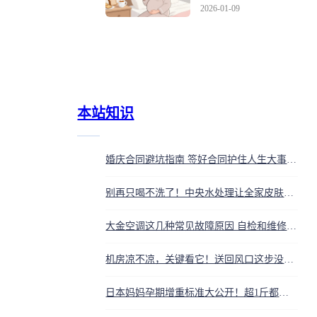
医，不是矫情是救命
2026-01-09
本站知识
婚庆合同避坑指南 签好合同护住人生大事定金
别再只喝不洗了！中央水处理让全家皮肤、头发和电器焕然新生，后悔没早装
大金空调这几种常见故障原因 自检和维修一次说清楚
机房凉不凉，关键看它！送回风口这步没走对，一年电费翻倍都不止
日本妈妈孕期增重标准大公开！超1斤都危险，原来我们都错了？