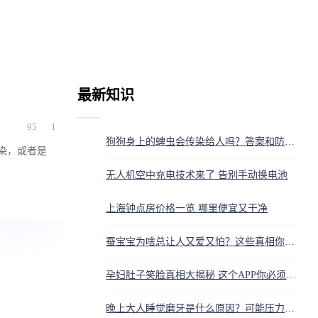
最新知识
95
1
狗狗身上的蜱虫会传染给人吗？答案和防护方法都在这
染，或者是
无人机空中充电技术来了 告别手动换电池
上海钟点房价格一览 哪里便宜又干净
蚕宝宝为啥总让人又爱又怕？这些真相你得知道
孕妇肚子笑脸真相大揭秘 这个APP你必须知道
晚上大人睡觉磨牙是什么原因？可能压力大或牙齿咬合问题