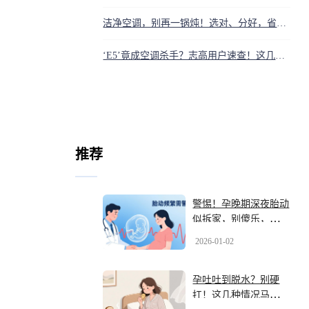
洁净空调，别再一锅炖！选对、分好，省钱又安心
‘E5’竟成空调杀手？志高用户速查！这几招能救你的命
推荐
警惕！孕晚期深夜胎动
似拆家，别傻乐，可能
是宝宝在求救
2026-01-02
孕吐吐到脱水？别硬
扛！这几种情况马上就