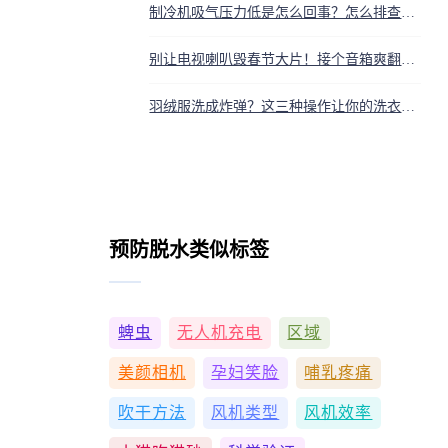
制冷机吸气压力低是怎么回事？怎么排查和解决
别让电视喇叭毁春节大片！接个音箱爽翻天，有线无线秘籍全在这
羽绒服洗成炸弹？这三种操作让你的洗衣机分分钟炸裂
预防脱水类似标签
蜱虫
无人机充电
区域
美颜相机
孕妇笑脸
哺乳疼痛
吹干方法
风机类型
风机效率