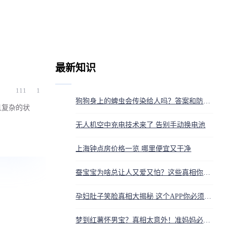
最新知识
111
1
狗狗身上的蜱虫会传染给人吗？答案和防护方法都在这
且复杂的状
无人机空中充电技术来了 告别手动换电池
上海钟点房价格一览 哪里便宜又干净
蚕宝宝为啥总让人又爱又怕？这些真相你得知道
孕妇肚子笑脸真相大揭秘 这个APP你必须知道
梦到红薯怀男宝？真相太意外！准妈妈必看的暖心真相