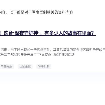
内容，以下都是对于军事反制相关的资料内容
！这台‘深夜守护神’，有多少人的故事在里面？
悉情形，当下所出现的一些焦点事件，其背后呈现的是台海区域形势严峻
军东部战区安排开展了“正义使命 -2025”演习活动
中美关系
国家主权
军事反制