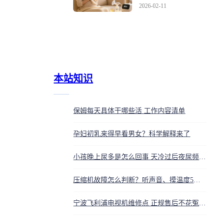
骤指南
2026-02-11
本站知识
保姆每天具体干哪些活 工作内容清单
孕妇初乳来得早看男女？科学解释来了
小孩晚上尿多是怎么回事 天冷过后夜尿频繁原因
压缩机故障怎么判断？听声音、摸温度5个关键征兆
宁波飞利浦电视机维修点 正规售后不花冤枉钱