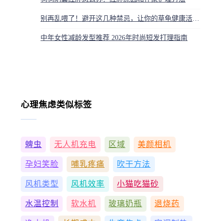
别再乱喂了！避开这几种禁忌，让你的草龟健康活到二十年
中年女性减龄发型推荐 2026年时尚短发打理指南
心理焦虑类似标签
蜱虫
无人机充电
区域
美颜相机
孕妇笑脸
哺乳疼痛
吹干方法
风机类型
风机效率
小猫吃猫砂
水温控制
软水机
玻璃奶瓶
退烧药