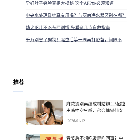
孕妇肚子笑脸真相大揭秘 这个APP你必须知道
中央水处理系统真有用吗？与厨房净水器区别在哪？
幼犬呕吐不吃东西别慌 先看这几点自救指南
千万别害了狗狗！驱虫后等一周再打疫苗，间隔不对全白费
推荐
麻花烫别再编成村姑辫！3招拉
出随性空气感，秒变慵懒仙女
2026-01-12
春节后不想吃饭是咋回事？中