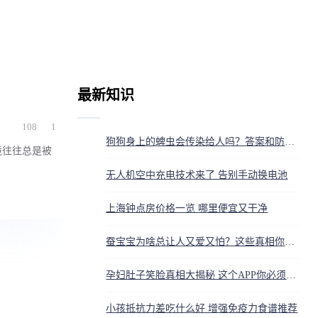
最新知识
108
1
狗狗身上的蜱虫会传染给人吗？答案和防护方法都在这
境往往总是被
无人机空中充电技术来了 告别手动换电池
上海钟点房价格一览 哪里便宜又干净
蚕宝宝为啥总让人又爱又怕？这些真相你得知道
孕妇肚子笑脸真相大揭秘 这个APP你必须知道
小孩抵抗力差吃什么好 增强免疫力食谱推荐