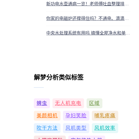
新功电水壶通病一览！老师傅吐血整理排障表，让你省下百元维修费
你家的电磁炉还撑得住吗？不通电、滴滴响，这些致命故障的元凶竟是它
中央水处理系统有用吗 搞懂全屋净水和单净水机区别
解梦分析类似标签
蜱虫
无人机充电
区域
美颜相机
孕妇笑脸
哺乳疼痛
吹干方法
风机类型
风机效率