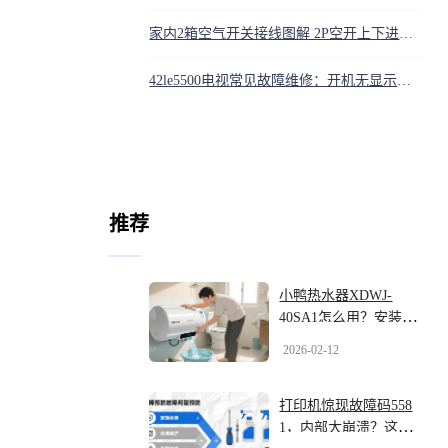
家内2箱空气开关接线图解 2P空开上下进出线实物照片
42le5500电视常见故障维修：开机无显示、花屏和声音问题解决
推荐
小鸭热水器XDWJ-
40SA1怎么用？安装避
坑+调温技巧，用8年不
2026-02-12
坏
打印机惊现故障码558
1，内部大崩溃？这些