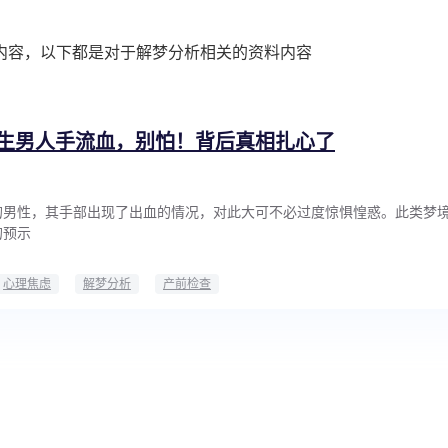
内容，以下都是对于解梦分析相关的资料内容
生男人手流血，别怕！背后真相扎心了
的男性，其手部出现了出血的情况，对此大可不必过度惊惧惶惑。此类梦
的预示
心理焦虑
解梦分析
产前检查