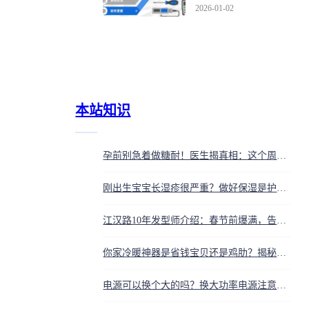
保命操作能救急
2026-01-02
本站知识
孕前别急着做糖耐！医生揭真相：这个周数做才对，不然白做还烧钱
刚出生宝宝长湿疹很严重？做好保湿是护理关键
江汉路10年发型师介绍：春节前爆满，告诉你AI烫不出网红同款，药水不是越贵越好
你家冷暖神器是省钱宝贝还是鸡肋？揭秘空气能热泵的真实面目，看完再装不后悔
电源可以换个大的吗？换大功率电源注意尺寸和接口别买错