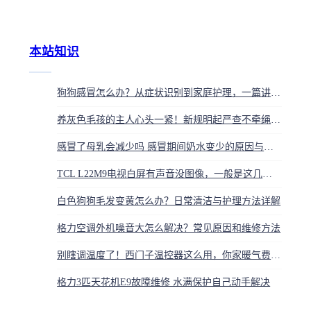
本站知识
狗狗感冒怎么办？从症状识别到家庭护理，一篇讲清楚
养灰色毛孩的主人心头一紧！新规明起严查不牵绳、狂叫，当心蹲号子
感冒了母乳会减少吗 感冒期间奶水变少的原因与恢复方法
TCL L22M9电视白屏有声音没图像，一般是这几个地方坏了
白色狗狗毛发变黄怎么办？日常清洁与护理方法详解
格力空调外机噪音大怎么解决？常见原因和维修方法
别瞎调温度了！西门子温控器这么用，你家暖气费能省一半
格力3匹天花机E9故障维修 水满保护自己动手解决