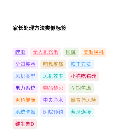
家长处理方法类似标签
蜱虫
无人机充电
区域
美颜相机
孕妇笑脸
哺乳疼痛
吹干方法
风机类型
风机效率
小猫吃猫砂
电力系统
物品禁忌
孕期焦虑
男科健康
中央净水
感冒药风险
系统卡顿
医院预约
蓝牙连接
维生素D