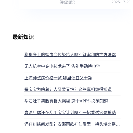
2025-12-29
保姆知识
最新知识
狗狗身上的蜱虫会传染给人吗？答案和防护方法都在这
无人机空中充电技术来了 告别手动换电池
上海钟点房价格一览 哪里便宜又干净
蚕宝宝为啥总让人又爱又怕？这些真相你得知道
孕妇肚子笑脸真相大揭秘 这个APP你必须知道
崩溃！你还在乱用宝宝计划吗？一招看透它是神助攻还是娃的灾难
还在纠结新发型？安娜同款神仙发型，换头堪比整容，不挑脸型太绝了