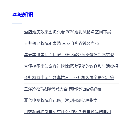
本站知识
酒店婚庆效果图怎么看 2026婚礼风格与空间布局解析
天井机显故障别发愁 三步自查省钱又省心
年末美甲美睫血拼记：旺季累死淡季饿死？不转型就等死
大便拉不出怎么办？快速解决便秘的饮食和生活妙招
长虹2919电源问题真坑人！不开机闪屏全是它，揪出这几个故障点就好
三洋冷柜E故障代码大全 商用冷柜维修必看
夏普电视故障自己修，常见问题处理指南
用变频器控制电机有什么优缺点 省电还是伤电机一次讲清楚