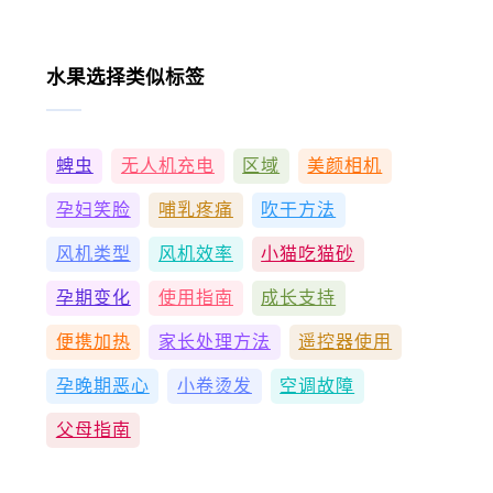
水果选择类似标签
蜱虫
无人机充电
区域
美颜相机
孕妇笑脸
哺乳疼痛
吹干方法
风机类型
风机效率
小猫吃猫砂
孕期变化
使用指南
成长支持
便携加热
家长处理方法
遥控器使用
孕晚期恶心
小卷烫发
空调故障
父母指南