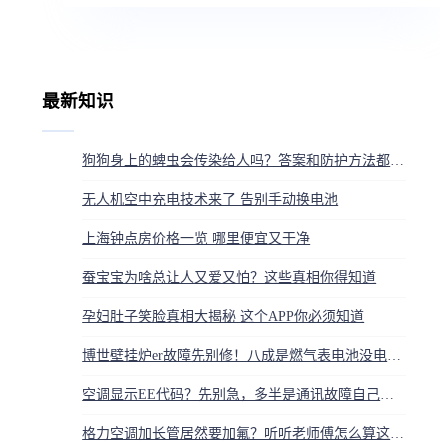
最新知识
狗狗身上的蜱虫会传染给人吗？答案和防护方法都在这
无人机空中充电技术来了 告别手动换电池
上海钟点房价格一览 哪里便宜又干净
蚕宝宝为啥总让人又爱又怕？这些真相你得知道
孕妇肚子笑脸真相大揭秘 这个APP你必须知道
博世壁挂炉er故障先别修！八成是燃气表电池没电，换4节5号电池省50上门费
空调显示EE代码？先别急，多半是通讯故障自己就能查
格力空调加长管居然要加氟？听听老师傅怎么算这笔良心账