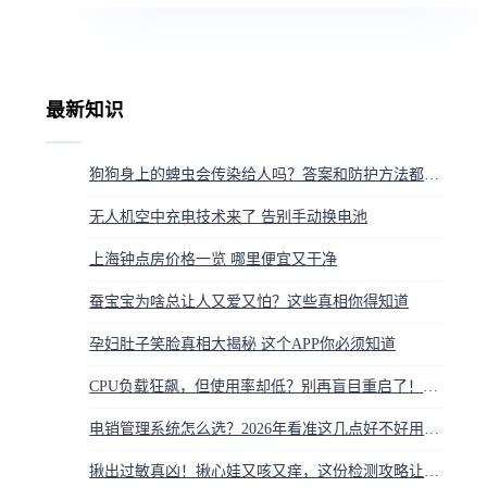
最新知识
狗狗身上的蜱虫会传染给人吗？答案和防护方法都在这
无人机空中充电技术来了 告别手动换电池
上海钟点房价格一览 哪里便宜又干净
蚕宝宝为啥总让人又爱又怕？这些真相你得知道
孕妇肚子笑脸真相大揭秘 这个APP你必须知道
CPU负载狂飙，但使用率却低？别再盲目重启了！这3个关键指标一查就知
电销管理系统怎么选？2026年看准这几点好不好用立刻分晓
揪出过敏真凶！揪心娃又咳又痒，这份检测攻略让你少走弯路