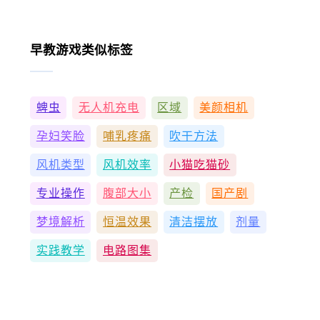
早教游戏类似标签
蜱虫
无人机充电
区域
美颜相机
孕妇笑脸
哺乳疼痛
吹干方法
风机类型
风机效率
小猫吃猫砂
专业操作
腹部大小
产检
国产剧
梦境解析
恒温效果
清洁摆放
剂量
实践教学
电路图集