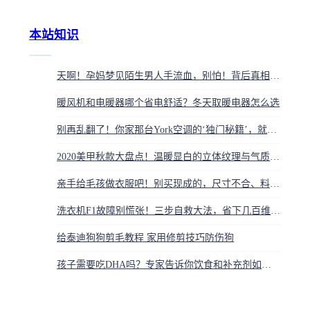
本站知识
天啊！孕妈梦见陌生男人手流血，别怕！背后真相扎心了
暖风机和电暖器哪个省电舒适？冬天取暖电器怎么选
别再乱翻了！你家那台York空调的‘独门秘籍’，就藏在这张小小的铭牌上
2020美甲秋款大盘点！温暖显白的立体纹理与气质配色灵感
亲手给毛孩做衣服吧！别买现成的，尺寸不合、料子差，伤它身体又伤你心
洗衣机F1故障别慌张！三步自救大法，省下几百维修费
给泰迪狗狗剪毛教程 家用修剪技巧防伤狗
孩子需要吃DHA吗？专家告诉你饮食和补充剂如何选