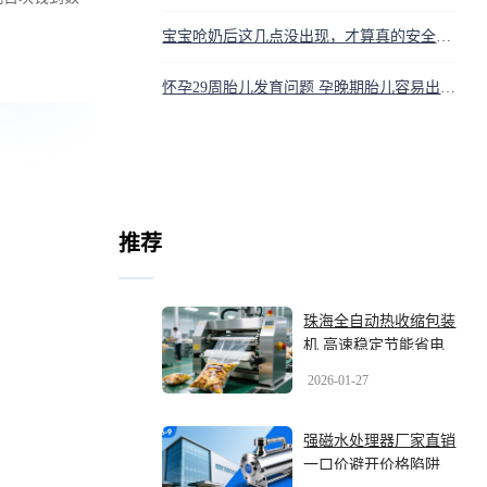
宝宝呛奶后这几点没出现，才算真的安全！当心黄金4分钟
怀孕29周胎儿发育问题 孕晚期胎儿容易出现的状况
推荐
珠海全自动热收缩包装
机 高速稳定节能省电
2026-01-27
强磁水处理器厂家直销
一口价避开价格陷阱