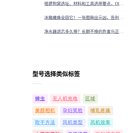
搭建狗窝选址、材料和工具选用要点，DIY狗窝基础教程
冰箱瘫痪全因它！一张图揪出元凶，告别冷藏变冷冻、冷冻变温室
净水器滤芯多久换？长期不换的危害与正确更换周期
型号选择类似标签
蜱虫
无人机充电
区域
美颜相机
孕妇笑脸
哺乳疼痛
吹干方法
风机类型
风机效率