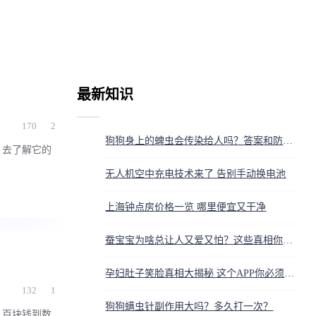
最新知识
170
2
狗狗身上的蜱虫会传染给人吗？答案和防护方法都在这
。去了解它的
无人机空中充电技术来了 告别手动换电池
上海钟点房价格一览 哪里便宜又干净
蚕宝宝为啥总让人又爱又怕？这些真相你得知道
孕妇肚子笑脸真相大揭秘 这个APP你必须知道
132
1
狗狗螨虫针副作用大吗？多久打一次？
几百块钱到数