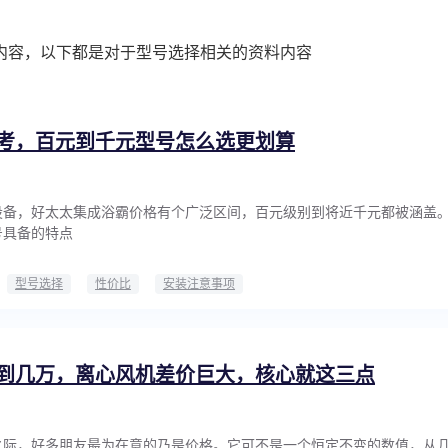
内容，以下都是对于型号选择相关的资料内容
考，百元到千元型号怎么选更划算
设备，好太太集成浴霸价格有个广泛区间，百元级别到将近千元都被涵盖
号具备的特点
型号选择
性价比
安装注意事项
到几万，离心风机差价巨大，核心就这三点
之际，好多朋友最为在意的乃是价格。它可不是一个恒定不变的数值，从