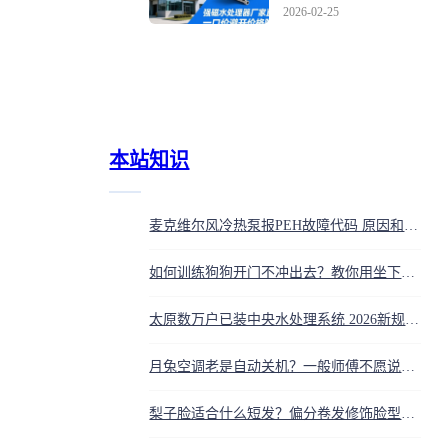
2026-02-25
本站知识
麦克维尔风冷热泵报PEH故障代码 原因和解决方法
如何训练狗狗开门不冲出去？教你用坐下建立规矩
太原数万户已装中央水处理系统 2026新规下我家适合安装吗
月兔空调老是自动关机？一般师傅不愿说的自检方法
梨子脸适合什么短发？偏分卷发修饰脸型显瘦好看