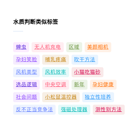
水质判断类似标签
蜱虫
无人机充电
区域
美颜相机
孕妇笑脸
哺乳疼痛
吹干方法
风机类型
风机效率
小猫吃猫砂
选品逻辑
中央空调
新年
孕妇健康
社会问题
小松鼠温控器
独立性培养
反不正当竞争法
强磁处理器
测性别方法