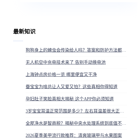
最新知识
狗狗身上的蜱虫会传染给人吗？答案和防护方法都在这
无人机空中充电技术来了 告别手动换电池
上海钟点房价格一览 哪里便宜又干净
蚕宝宝为啥总让人又爱又怕？这些真相你得知道
孕妇肚子笑脸真相大揭秘 这个APP你必须知道
3岁宝宝耳温正常范围是多少？左右耳温差很大正常吗？
全屋净水是智商税？揭秘中央水处理系统到底值不值得装
2026夏季美甲流行款推荐：清爽玻璃甲与水果图案