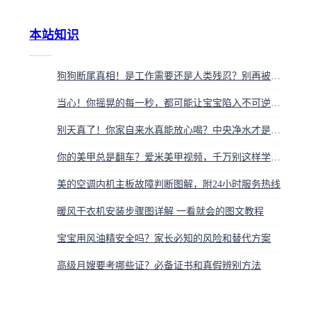
本站知识
狗狗断尾真相！是工作需要还是人类残忍？别再被蒙在鼓里了
当心！你摇晃的每一秒，都可能让宝宝陷入不可逆的摇晃婴儿综合征
别天真了！你家自来水真能放心喝？中央净水才是健康的隐形守护神
你的美甲总是翻车？爱米美甲视频，千万别这样学，我踩过的坑你别跳
美的空调内机主板故障判断图解，附24小时服务热线
暖风干衣机安装步骤图详解 一看就会的图文教程
宝宝用风油精安全吗？家长必知的风险和替代方案
高级月嫂要考哪些证？必备证书和真假辨别方法