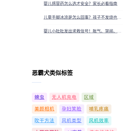
婴儿感冒药怎么选才安全？家长必看指南
儿童手脚冰凉是怎么回事？孩子不发烧也手脚冰凉原因
婴儿小肚肚发出求救信号！胀气、哭闹、拉肚子，出现这些症状要警惕
恶霸犬类似标签
蜱虫
无人机充电
区域
美颜相机
孕妇笑脸
哺乳疼痛
吹干方法
风机类型
风机效率