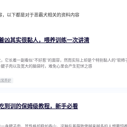
容，以下都是对于恶霸犬相关的资料内容
着凶其实很黏人，喂养训练一次讲清
，它长着一副看似“不好惹”的面容，然而实际上却是个特别黏人的“软柿
身腱子肉以及宽大的脑袋时，难免心里会产生犯怵之感
日常养护
吃到训的保姆级教程，新手必看
着一身腱子肉，其性格却稳如泰山，这种反差萌致使越来越多的人想要饲