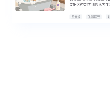
要把这种类似“肌肉猛男”
恶霸犬
狗粮喂养