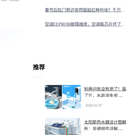
春节后肛门旁边突然鼓起红肿包块？千万别乱挤，可能是肛周脓肿
空调EEPROM故障维修，空调板芯片坏了怎么修
推荐
别再问有没有用了！装
了它，水垢消失皮肤变
滑，连家电都多活几年
2026-01-07
太阳能热水器设计图解
析：关键部件详解与无