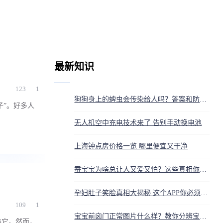
最新知识
123
1
狗狗身上的蜱虫会传染给人吗？答案和防护方法都在这
子”。好多人
无人机空中充电技术来了 告别手动换电池
上海钟点房价格一览 哪里便宜又干净
蚕宝宝为啥总让人又爱又怕？这些真相你得知道
孕妇肚子笑脸真相大揭秘 这个APP你必须知道
109
1
宝宝前囟门正常图片什么样？教你分辨宝宝囟门是否正常
养它。然而，