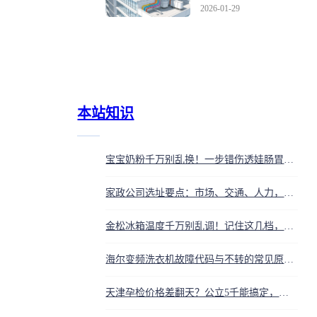
水箱设计优化指南
2026-01-29
本站知识
宝宝奶粉千万别乱换！一步错伤透娃肠胃，这些情况必须换
家政公司选址要点：市场、交通、人力，选对位置客源不愁
金松冰箱温度千万别乱调！记住这几档，省电又保鲜
海尔变频洗衣机故障代码与不转的常见原因自己查
天津孕检价格差翻天？公立5千能搞定，私立起步8千还爆表