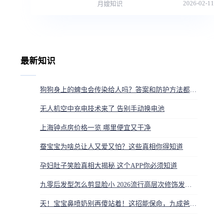
2026-02-11
月嫂知识
最新知识
狗狗身上的蜱虫会传染给人吗？答案和防护方法都在这
无人机空中充电技术来了 告别手动换电池
上海钟点房价格一览 哪里便宜又干净
蚕宝宝为啥总让人又爱又怕？这些真相你得知道
孕妇肚子笑脸真相大揭秘 这个APP你必须知道
九零后发型怎么剪显脸小 2026流行高层次修饰发量少
天！宝宝鼻喷奶别再傻站着！这招能保命，九成爸妈都做错