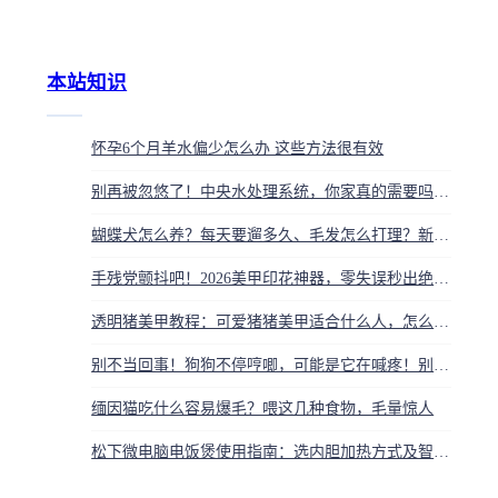
本站知识
怀孕6个月羊水偏少怎么办 这些方法很有效
别再被忽悠了！中央水处理系统，你家真的需要吗？看完我彻底清醒
蝴蝶犬怎么养？每天要遛多久、毛发怎么打理？新手饲养攻略
手残党颤抖吧！2026美甲印花神器，零失误秒出绝美图案，轻松征服朋友圈
透明猪美甲教程：可爱猪猪美甲适合什么人，怎么做？
别不当回事！狗狗不停哼唧，可能是它在喊疼！别再当是撒娇了
缅因猫吃什么容易爆毛？喂这几种食物，毛量惊人
松下微电脑电饭煲使用指南：选内胆加热方式及智能烹饪功能