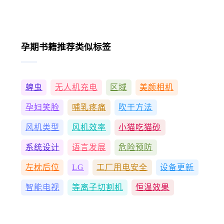
孕期书籍推荐类似标签
蜱虫
无人机充电
区域
美颜相机
孕妇笑脸
哺乳疼痛
吹干方法
风机类型
风机效率
小猫吃猫砂
系统设计
语言发展
危险预防
左枕后位
LG
工厂用电安全
设备更新
智能电视
等离子切割机
恒温效果