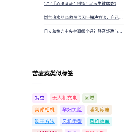
宝宝手心湿漉漉？别慌！老医生教你3招，一眼看穿是活泼还是病了
燃气热水器E5故障原因与解决方法，自己动手就能修好
日立和格力中央空调哪个好？静音舒适与性价比售后对比
苦麦菜类似标签
蜱虫
无人机充电
区域
美颜相机
孕妇笑脸
哺乳疼痛
吹干方法
风机类型
风机效率