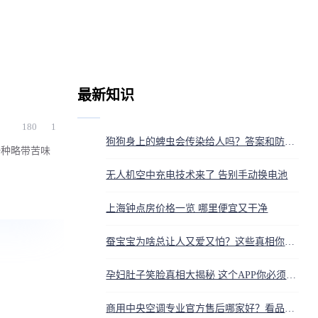
最新知识
180
1
狗狗身上的蜱虫会传染给人吗？答案和防护方法都在这
一种略带苦味
无人机空中充电技术来了 告别手动换电池
上海钟点房价格一览 哪里便宜又干净
蚕宝宝为啥总让人又爱又怕？这些真相你得知道
孕妇肚子笑脸真相大揭秘 这个APP你必须知道
商用中央空调专业官方售后哪家好？看品牌服务网点和维保方案