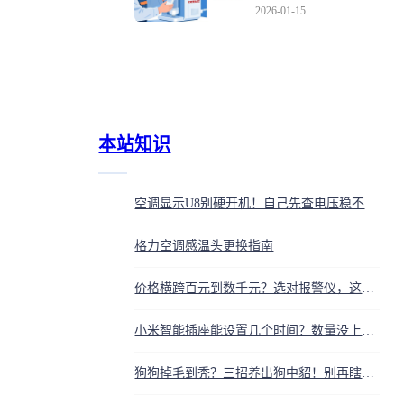
康，更在狠狠守护你家
2026-01-15
的每一分钱
本站知识
空调显示U8别硬开机！自己先查电压稳不稳，硬开有烧电机风险
格力空调感温头更换指南
价格横跨百元到数千元？选对报警仪，这3点比价钱更重要
小米智能插座能设置几个时间？数量没上限，断网也能用
狗狗掉毛到秃？三招养出狗中貂！别再瞎用沐浴露了