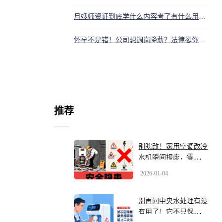
月嫂师资证到底学什么内容考了有什么用处值得考吗
怀孕不是错！公司想调岗降薪？法律挺你，大声说不
推荐
别瞎改！家用空调改冷
水机瞬间报废，零下8
度？做梦
2026-01-04
别再问中央水处理有没
有用了！它不只保健