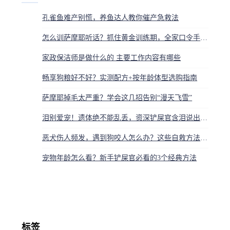
孔雀鱼难产别慌，养鱼达人教你催产急救法
怎么训萨摩耶听话？抓住黄金训练期，全家口令手势统一是关键
家政保洁师是做什么的 主要工作内容有哪些
畅享狗粮好不好？实测配方+按年龄体型选购指南
萨摩耶掉毛太严重？学会这几招告别“漫天飞雪”
泪别爱宠！遗体绝不能乱丢，资深铲屎官含泪说出最体面处理方式
恶犬伤人频发，遇到狗咬人怎么办？这些自救方法能救命
宠物年龄怎么看？新手铲屎官必看的3个经典方法
标签