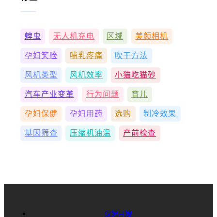
蜱虫
无人机充电
区域
美颜相机
孕妇笑脸
哺乳疼痛
吹干方法
风机类型
风机效率
小猫吃猫砂
汽车产业变革
行为问题
育儿
孕妇保健
孕妇用药
选购
制冷效果
基因筛查
压缩机油温
产前检查
保姆月嫂