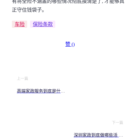
有将全险不涵盖的哪些情况彻底摸清楚了, 才能够真
正守住钱袋子。
车险
保险条款
赞 (
)
上一篇
高端家政服务到底是什么
月薪过万都抢着请
下一篇
深圳家政到底做哪些活 服