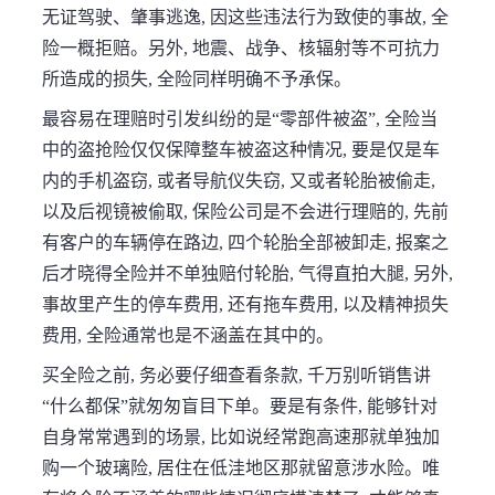
无证驾驶、肇事逃逸, 因这些违法行为致使的事故, 全
险一概拒赔。另外, 地震、战争、核辐射等不可抗力
所造成的损失, 全险同样明确不予承保。
最容易在理赔时引发纠纷的是“零部件被盗”, 全险当
中的盗抢险仅仅保障整车被盗这种情况, 要是仅是车
内的手机盗窃, 或者导航仪失窃, 又或者轮胎被偷走,
以及后视镜被偷取, 保险公司是不会进行理赔的, 先前
有客户的车辆停在路边, 四个轮胎全部被卸走, 报案之
后才晓得全险并不单独赔付轮胎, 气得直拍大腿, 另外,
事故里产生的停车费用, 还有拖车费用, 以及精神损失
费用, 全险通常也是不涵盖在其中的。
买全险之前, 务必要仔细查看条款, 千万别听销售讲
“什么都保”就匆匆盲目下单。要是有条件, 能够针对
自身常常遇到的场景, 比如说经常跑高速那就单独加
购一个玻璃险, 居住在低洼地区那就留意涉水险。唯