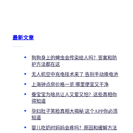
务内容清单来了
最新文章
狗狗身上的蜱虫会传染给人吗？答案和防
护方法都在这
无人机空中充电技术来了 告别手动换电池
上海钟点房价格一览 哪里便宜又干净
蚕宝宝为啥总让人又爱又怕？这些真相你
得知道
孕妇肚子笑脸真相大揭秘 这个APP你必须
知道
婴儿吃奶时妈妈会疼吗？原因和缓解方法