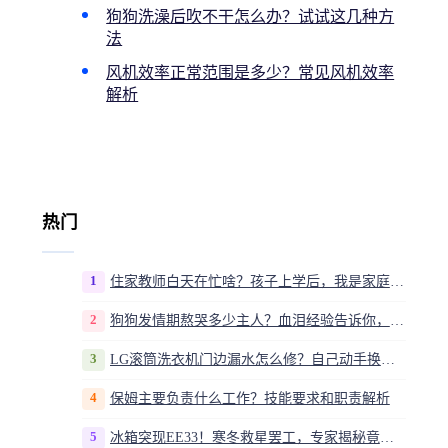
狗狗洗澡后吹不干怎么办？试试这几种方
法
风机效率正常范围是多少？常见风机效率
解析
热门
1
住家教师白天在忙啥？孩子上学后，我是家庭运营官
2
狗狗发情期熬哭多少主人？血泪经验告诉你，这20多天到底该怎么熬
3
LG滚筒洗衣机门边漏水怎么修？自己动手换密封圈教程视频
4
保姆主要负责什么工作？技能要求和职责解析
5
冰箱突现EE33！寒冬救星罢工，专家揭秘竟是无解故障？