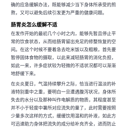
确的应急缓解办法，既能够减少当下身体所承受的煎
熬，又可以避免后续引发更为严重的健康问题。
肠胃炎怎么缓解不适
在发作开始的最初几个小时之内，能够先暂且停止平
常的饮食状态，从而给肠胃留出充足的修整恢复的空
间。在这个时候不要着急去吃米饭以及粗粮，首先要
暂停固体食物的摄取，以此来减轻肠胃的消化负担，
如此一来，许多症状较为轻微的不适状况都可以渐渐
地舒缓下来。
在炎炎夏日，气温持续攀升之际，恰当进行温淡的补
液特别重中之重，要明白一旦遭遇腹泻状况，身体所
失去的水分以及那种叫作电解质的物质，其程度甚至
并不小于轻度中暑所对应流失的量了，此时需要按照
少量多次这样的方式，缓缓饮用温和的补液，如此方
可迅速助力身体把流失的成分给补充齐全，进而防止