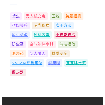
蜱虫
无人机充电
区域
美颜相机
孕妇笑脸
哺乳疼痛
吹干方法
风机类型
风机效率
小猫吃猫砂
防尘罩
空气能热水器
清洁摆放
退烧药
新人融入
材质安全
VSLAM视觉定位
酮康唑
宝宝睡觉笑
散热器