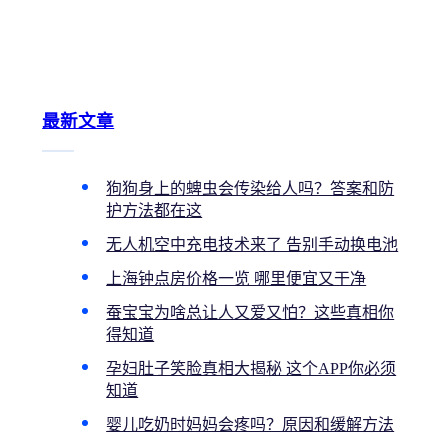
最新文章
狗狗身上的蜱虫会传染给人吗？答案和防
护方法都在这
无人机空中充电技术来了 告别手动换电池
上海钟点房价格一览 哪里便宜又干净
蚕宝宝为啥总让人又爱又怕？这些真相你
得知道
孕妇肚子笑脸真相大揭秘 这个APP你必须
知道
婴儿吃奶时妈妈会疼吗？原因和缓解方法