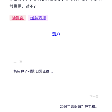
够瞧见，对不？
肠胃炎
缓解方法
赞 (
)
上一篇
奶头肿了别慌 日常正确应
对的实用经验分享
下一篇
2026年请保姆？护工和家
政的区别你必须懂