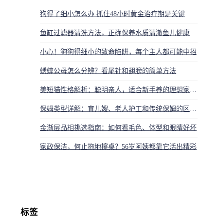
狗得了细小怎么办 抓住48小时黄金治疗期是关键
鱼缸过滤器清洗方法，正确保养水质清澈鱼儿健康
小心！狗狗得细小的致命陷阱，每个主人都可能中招
蟋蟀公母怎么分辨？看尾针和翅膀的简单方法
美短猫性格解析：聪明亲人，适合新手养的理想家庭猫
保姆类型详解：育儿嫂、老人护工和传统保姆的区别与选择
金渐层品相挑选指南：如何看毛色、体型和眼睛好坏
家政保洁，何止拖地擦桌？56岁阿姨都靠它活出精彩
标签