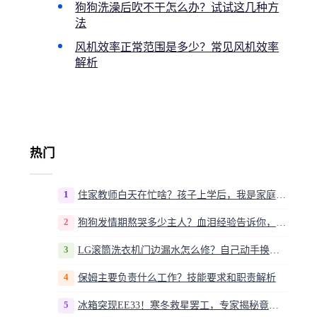
狗狗洗澡后吹不干怎么办？试试这几种方
法
风机效率正常范围是多少？常见风机效率
解析
热门
1
住家教师白天在忙啥？孩子上学后，我是家庭运营官
2
狗狗发情期熬哭多少主人？血泪经验告诉你，这20多天到底该怎么熬
3
LG滚筒洗衣机门边漏水怎么修？自己动手换密封圈教程视频
4
保姆主要负责什么工作？技能要求和职责解析
5
冰箱突现EE33！寒冬救星罢工，专家揭秘竟是无解故障？