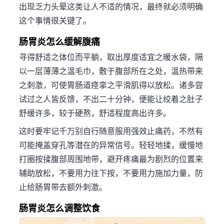
出现乏力头晕这类让人不适的情况，最终就必须明确
这个事情很关键了。
肠胃炎怎么缓解腹痛
寻得舒适之体位而平躺，取出厚度适宜之暖水袋，隔
以一层薄薄之温毛巾，敷于腹部所在之处，温热带来
之刺激，可使胃肠道痉挛之平滑肌得以放松。诸多尝
试过之人皆反馈，不出二十分钟，便能让绞着之肚子
舒缓许多，较于硬熬，舒适程度高出许多。
这时要牢记千万别自行随意服用强效止痛药，不然有
可能掩盖穿孔等潜在的异常信号。轻轻地揉，缓慢地
打圈按揉腹部周围地带，避开疼痛最为剧烈的位置来
辅助放松，不要用力往下按，不要用力施加力量，防
止给肠胃带去额外刺激。
肠胃炎怎么调整饮食