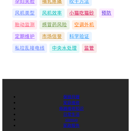
孕妇笑脸
哺乳疼痛
吹干方法
风机类型
风机效率
小猫吃猫砂
预防
胎动监测
感冒药风险
空调外机
定期维护
市场信誉
科学验证
私拉乱接电线
中央水处理
监管
保姆月嫂
家庭维修
电器维修知识
日常生活
sitemap
家政服务