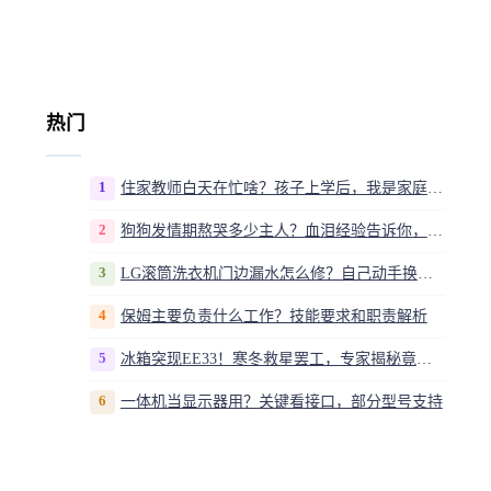
热门
1
住家教师白天在忙啥？孩子上学后，我是家庭运营官
2
狗狗发情期熬哭多少主人？血泪经验告诉你，这20多天到底该怎么熬
3
LG滚筒洗衣机门边漏水怎么修？自己动手换密封圈教程视频
4
保姆主要负责什么工作？技能要求和职责解析
5
冰箱突现EE33！寒冬救星罢工，专家揭秘竟是无解故障？
6
一体机当显示器用？关键看接口，部分型号支持