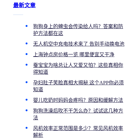
最新文章
狗狗身上的蜱虫会传染给人吗？答案和防
护方法都在这
无人机空中充电技术来了 告别手动换电池
上海钟点房价格一览 哪里便宜又干净
蚕宝宝为啥总让人又爱又怕？这些真相你
得知道
孕妇肚子笑脸真相大揭秘 这个APP你必须
知道
婴儿吃奶时妈妈会疼吗？原因和缓解方法
狗狗洗澡后吹不干怎么办？试试这几种方
法
风机效率正常范围是多少？常见风机效率
解析