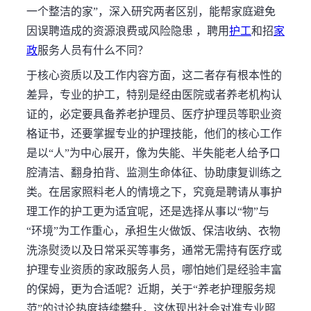
一个整洁的家”，深入研究两者区别，能帮家庭避免
因误聘造成的资源浪费或风险隐患 ，聘用
护工
和招
家
政
服务人员有什么不同？
于核心资质以及工作内容方面，这二者存有根本性的
差异，专业的护工，特别是经由医院或者养老机构认
证的，必定要具备养老护理员、医疗护理员等职业资
格证书，还要掌握专业的护理技能，他们的核心工作
是以“人”为中心展开，像为失能、半失能老人给予口
腔清洁、翻身拍背、监测生命体征、协助康复训练之
类。在居家照料老人的情境之下，究竟是聘请从事护
理工作的护工更为适宜呢，还是选择从事以“物”与
“环境”为工作重心，承担生火做饭、保洁收纳、衣物
洗涤熨烫以及日常采买等事务，通常无需持有医疗或
护理专业资质的家政服务人员，哪怕她们是经验丰富
的保姆，更为合适呢？近期，关于“养老护理服务规
范”的讨论热度持续攀升，这体现出社会对准专业照