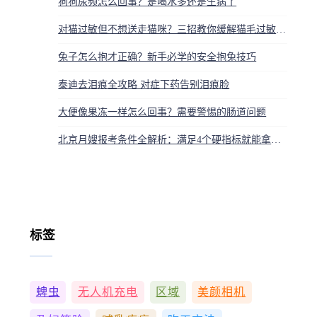
狗狗尿频怎么回事？是喝水多还是生病了
对猫过敏但不想送走猫咪？三招教你缓解猫毛过敏，人宠同住不难
兔子怎么抱才正确？新手必学的安全抱兔技巧
泰迪去泪痕全攻略 对症下药告别泪痕脸
大便像果冻一样怎么回事？需要警惕的肠道问题
北京月嫂报考条件全解析：满足4个硬指标就能拿证上岗
标签
蜱虫
无人机充电
区域
美颜相机