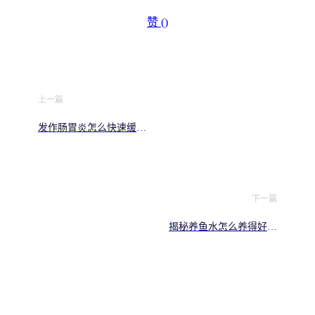
赞 (
)
上一篇
发作肠胃炎怎么快速缓解
常见实用方法一文讲清
下一篇
揭秘养鱼水怎么养得好：
新手必学的稳定水质秘诀