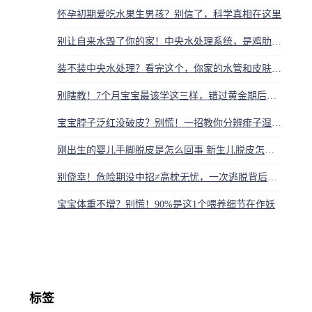
怀孕初期爱吃水果生男孩？别信了，科学真相在这里
别让自来水毁了你的家！中央水处理系统，是鸡肋还是守护全家的最后一道铁闸？
装不装中央水处理？看完这个，你家的水管和皮肤都会感谢你
别瞎教！7个月宝宝最该学这三样，错过黄金期后悔一辈子
宝宝脖子泛红没破皮？别慌！一招教你分辨痱子湿疹，护理不对全白搭
刚出生的婴儿手脚脱皮是怎么回事 新生儿脱皮怎么护理
别侥幸！危险期没中招≠高枕无忧，一次逃脱背后隐藏巨大风险
宝宝体重不增？别慌！90%是这1个喂养细节在作妖
标签