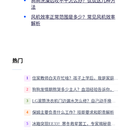
狗狗洗澡后吹不干怎么办？试试这几种方
法
风机效率正常范围是多少？常见风机效率
解析
热门
1
住家教师白天在忙啥？孩子上学后，我是家庭运营官
2
狗狗发情期熬哭多少主人？血泪经验告诉你，这20多天到底该怎么熬
3
LG滚筒洗衣机门边漏水怎么修？自己动手换密封圈教程视频
4
保姆主要负责什么工作？技能要求和职责解析
5
冰箱突现EE33！寒冬救星罢工，专家揭秘竟是无解故障？