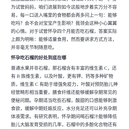
为试管妈妈，咱们进展到如今这般地步着实万分不容
易，每一口送入嘴里的食物都会再多问上一句：能够
吃吗？会不会对宝宝产生影响？我领会这种小心翼翼
的心情。对于试管怀孕四个月能否吃石榴，答案实际
上颇为明晰：能够适量食用，然而要讲求方式方法，
并非毫无节制随意吃。
怀孕吃石榴的好处到底在哪
普通水果并非石榴，那石榴含有丰富的维生素 C，还
有 B 族维生素，以及叶酸，更有钾、钙等多种矿物
质，维生素 C 有助于增强免疫力，叶酸对预防胎儿神
经管畸形相当重要，膳食纤维还能够缓解孕期常见的
便秘问题。孕期适当吃些石榴，酸甜的口感能够刺激
食欲，缓解中期妊娠反应，水分充足还可以补充孕期
体液需求。有研究表明，怀孕期间喝石榴汁能够降低
胎儿大脑发育受损的几率，石榴中的多酚化合物还有