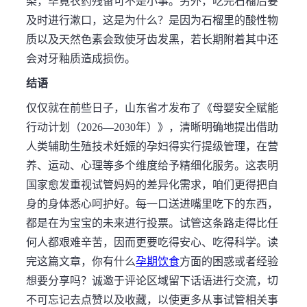
染，毕竟农药残留可不是小事。另外，吃完石榴后要
及时进行漱口，这是为什么？是因为石榴里的酸性物
质以及天然色素会致使牙齿发黑，若长期附着其中还
会对牙釉质造成损伤。
结语
仅仅就在前些日子，山东省才发布了《母婴安全赋能
行动计划（2026—2030年）》，清晰明确地提出借助
人类辅助生殖技术妊娠的孕妇得实行提级管理，在营
养、运动、心理等多个维度给予精细化服务。这表明
国家愈发重视试管妈妈的差异化需求，咱们更得把自
身的身体悉心呵护好。每一口送进嘴里吃下的东西，
都是在为宝宝的未来进行投票。试管这条路走得比任
何人都艰难辛苦，因而更要吃得安心、吃得科学。读
完这篇文章，你有什么
孕期饮食
方面的困惑或者经验
想要分享吗？诚邀于评论区域留下话语进行交流，切
不可忘记去点赞以及收藏，以使更多从事试管相关事