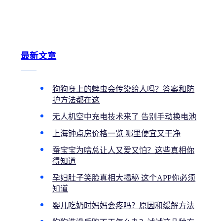
最新文章
狗狗身上的蜱虫会传染给人吗？答案和防
护方法都在这
无人机空中充电技术来了 告别手动换电池
上海钟点房价格一览 哪里便宜又干净
蚕宝宝为啥总让人又爱又怕？这些真相你
得知道
孕妇肚子笑脸真相大揭秘 这个APP你必须
知道
婴儿吃奶时妈妈会疼吗？原因和缓解方法