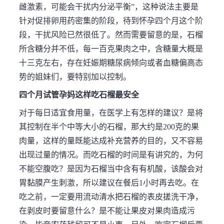
雌激素，可能会干扰内分泌平衡”，这种说法主要是
针对促排卵用药密集的阶段，待到怀孕四个月这个阶
段，干扰风险已然很低了。然而需要留意的是，石榴
所含糖分并不低，每一百克果肉之中，含糖量大概是
十三克左右，存在妊娠期糖尿病倾向或者血糖偏高态
势的姐妹们，要特别加以控制。
四个月试管孕妈这样吃石榴最安全
对于每日适宜食用量，在医学上有怎样的建议？是将
其控制在半个中等大小的石榴，那大约是200克的果
肉量，这样的量既能达成补充营养的目的，又不容易
出现过量的情况。而吃石榴的时间是有讲究的，为何
不能空腹吃？是因为石榴当中含有有机酸，该酸会对
胃黏膜产生刺激，所以建议在餐后1小时再去吃。在
吃之前，一定要用流动清水把石榴的表皮搓洗干净，
在剥皮时要留意什么？是不能让果皮对果肉造成污