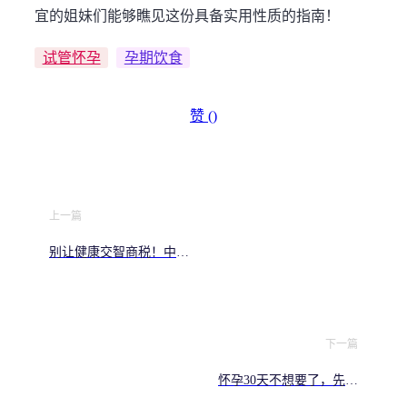
宜的姐妹们能够瞧见这份具备实用性质的指南！
试管怀孕
孕期饮食
赞 (
)
上一篇
别让健康交智商税！中央
水处理系统真能解决洗澡
洗菜的“脏水”
下一篇
怀孕30天不想要了，先别
慌，这些事你必须知道！