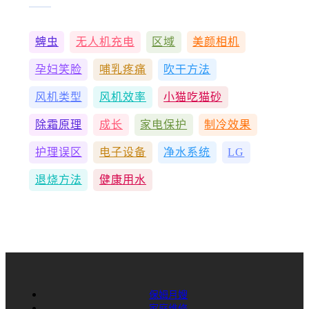
蜱虫
无人机充电
区域
美颜相机
孕妇笑脸
哺乳疼痛
吹干方法
风机类型
风机效率
小猫吃猫砂
除霜原理
成长
家电保护
制冷效果
护理误区
电子设备
净水系统
LG
退烧方法
健康用水
保姆月嫂
家庭维修