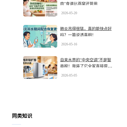
肉”食谱比燕窝还管用
2026-05-20
肺炎吊得很猛，真的能快点好
吗？一篇说透真相！
2026-05-16
自来水界的“中央空调”不是智
商税！我装了它全家直接原地
封神
2026-05-05
同类知识