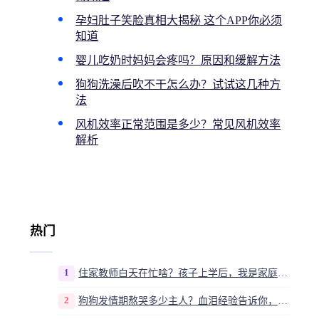
孕妇肚子笑脸真相大揭秘 这个APP你必须
知道
婴儿吃奶时妈妈会疼吗？原因和缓解方法
狗狗洗澡后吹不干怎么办？试试这几种方
法
风机效率正常范围是多少？常见风机效率
解析
热门
1
住家教师白天在忙啥？孩子上学后，我是家庭运营官
2
狗狗发情期熬哭多少主人？血泪经验告诉你，这20多天到底该怎么熬