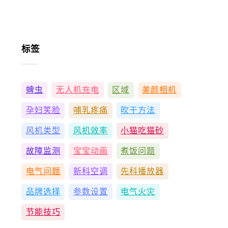
标签
蜱虫
无人机充电
区域
美颜相机
孕妇笑脸
哺乳疼痛
吹干方法
风机类型
风机效率
小猫吃猫砂
故障监测
宝宝动画
煮饭问题
电气问题
新科空调
先科播放器
品牌选择
参数设置
电气火灾
节能技巧