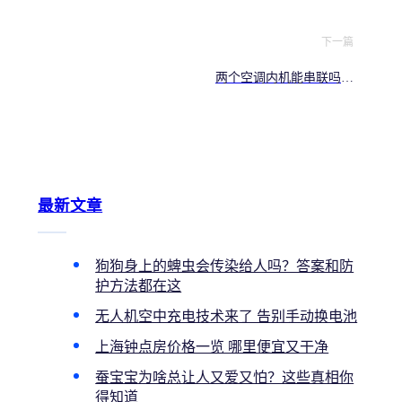
下一篇
两个空调内机能串联吗？
别乱接，装错隐患大
最新文章
狗狗身上的蜱虫会传染给人吗？答案和防
护方法都在这
无人机空中充电技术来了 告别手动换电池
上海钟点房价格一览 哪里便宜又干净
蚕宝宝为啥总让人又爱又怕？这些真相你
得知道