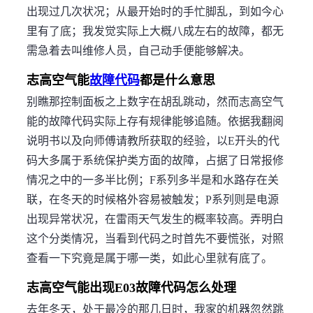
出现过几次状况；从最开始时的手忙脚乱，到如今心
里有了底；我发觉实际上大概八成左右的故障，都无
需急着去叫维修人员，自己动手便能够解决。
志高空气能
故障代码
都是什么意思
别瞧那控制面板之上数字在胡乱跳动，然而志高空气
能的故障代码实际上存有规律能够追随。依据我翻阅
说明书以及向师傅请教所获取的经验，以E开头的代
码大多属于系统保护类方面的故障，占据了日常报修
情况之中的一多半比例；F系列多半是和水路存在关
联，在冬天的时候格外容易被触发；P系列则是电源
出现异常状况，在雷雨天气发生的概率较高。弄明白
这个分类情况，当看到代码之时首先不要慌张，对照
查看一下究竟是属于哪一类，如此心里就有底了。
志高空气能出现E03故障代码怎么处理
去年冬天，处于最冷的那几日时，我家的机器忽然跳