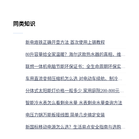
同类知识
新电烙铁正确开壶方法 首次使用上锡教程
80升容量给全家温暖？海尔这款热水器的真相，维修师傅告诉你：优点很多，但这几点千万别忽视
联想一体机电脑节能环保证书：全生命周期环保实践与评定标准
车用直流变频压缩机怎么选 对电动车续航、制冷影响大
分体式太阳能灯价格一般多少 家用庭院200-800元怎么选
智能冷水表怎么看剩余水量 水表剩余水量查询方法
电压力锅万能板接线图 简单几步搞定安装
新国标移动电源怎么选？生活易点安全指南与选购技巧