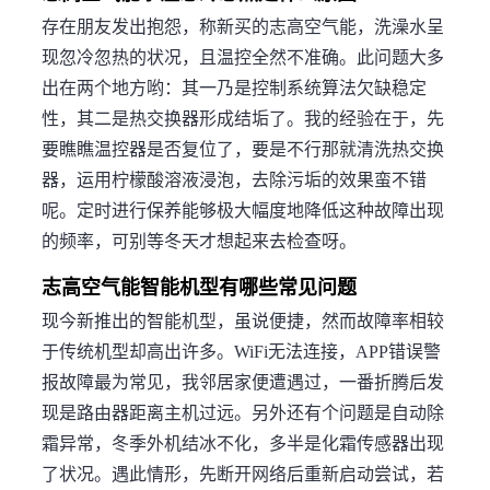
存在朋友发出抱怨，称新买的志高空气能，洗澡水呈
现忽冷忽热的状况，且温控全然不准确。此问题大多
出在两个地方哟：其一乃是控制系统算法欠缺稳定
性，其二是热交换器形成结垢了。我的经验在于，先
要瞧瞧温控器是否复位了，要是不行那就清洗热交换
器，运用柠檬酸溶液浸泡，去除污垢的效果蛮不错
呢。定时进行保养能够极大幅度地降低这种故障出现
的频率，可别等冬天才想起来去检查呀。
志高空气能智能机型有哪些常见问题
现今新推出的智能机型，虽说便捷，然而故障率相较
于传统机型却高出许多。WiFi无法连接，APP错误警
报故障最为常见，我邻居家便遭遇过，一番折腾后发
现是路由器距离主机过远。另外还有个问题是自动除
霜异常，冬季外机结冰不化，多半是化霜传感器出现
了状况。遇此情形，先断开网络后重新启动尝试，若