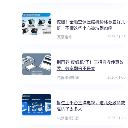
惊爆！全顺空调压缩机价格竟差好几
倍，不懂这些小心被坑到肉疼
2026-01-25
家庭维修
别再养‘废纸机’了！三招自救传真故
障，效率翻倍不是梦
2026-01-25
电器维修知识
拆过上千台三洋电视，这几处致命故
障坑了太多人
2026-01-23
电器维修知识