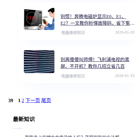
别慌！奔腾电磁炉显示E0、E1、
E2？一文教你秒懂故障码，省下冤枉
钱
2026-01-20
电器维修知识
别再傻傻叫师傅！飞利浦电视的黑
屏、不开机？教你几招立省几百
2026-01-19
电器维修知识
39
1
2
下一页
尾页
最新知识