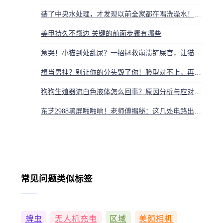
装了中央水处理，才发现以前全家都在喝洗澡水！到底值不值？
美甲持久不翘边 关键的前面步骤有哪些
急哭！小猫到处乱尿？一招拯救崩溃铲屎官，让猫咪秒懂猫砂盆
想当男神？别让你的分头毁了你！脸型对不上，再帅也白搭
狗狗生殖器流白色液体怎么回事？原因分析与应对指南
东芝2988黑屏啪啪响！老师傅揭秘：这几处电路出问题，你的老电视瞬间复活
常见问题类似标签
蜱虫
无人机充电
区域
美颜相机