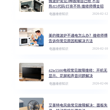
微波炉常见3种故障自己修 不加
热/E5代码/灯亮不热 维修师傅支招
2026-02-12
电器维修知识
美的微波炉不通电怎么办？维修师傅
告诉你常见原因和解决方法
2026-02-10
电器维修知识
42le5500电视常见故障维修：开机无
显示、花屏和声音问题解决
2026-02-06
电器维修知识
艾美特电风扇常见故障解决：面板失