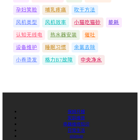
孕妇笑脸
哺乳疼痛
吹干方法
风机类型
风机效率
小猫吃猫砂
能耗
认知无线电
热水器安装
催吐
设备维护
睡眠习惯
余氯去除
小卷烫发
格力B7故障
中央净水
保姆月嫂
家庭维修
电器维修知识
日常生活
sitemap