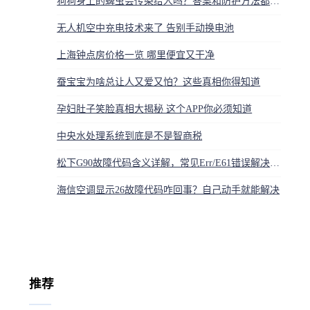
狗狗身上的蜱虫会传染给人吗？答案和防护方法都在这
无人机空中充电技术来了 告别手动换电池
上海钟点房价格一览 哪里便宜又干净
蚕宝宝为啥总让人又爱又怕？这些真相你得知道
孕妇肚子笑脸真相大揭秘 这个APP你必须知道
中央水处理系统到底是不是智商税
松下G90故障代码含义详解，常见Err/E61错误解决方法
海信空调显示26故障代码咋回事？自己动手就能解决
推荐