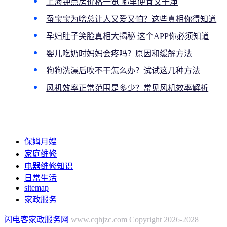
上海钟点房价格一览 哪里便宜又干净
蚕宝宝为啥总让人又爱又怕？这些真相你得知道
孕妇肚子笑脸真相大揭秘 这个APP你必须知道
婴儿吃奶时妈妈会疼吗？原因和缓解方法
狗狗洗澡后吹不干怎么办？试试这几种方法
风机效率正常范围是多少？常见风机效率解析
保姆月嫂
家庭维修
电器维修知识
日常生活
sitemap
家政服务
闪电客家政服务网
www.cqhjzc.com Copyright 2026-2028