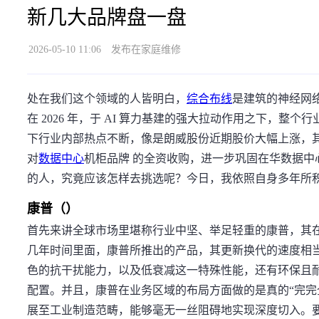
新几大品牌盘一盘
2026-05-10 11:06
发布在家庭维修
处在我们这个领域的人皆明白，
综合布线
是建筑的神经网
在 2026 年，于 AI 算力基建的强大拉动作用之下，整
下行业内部热点不断，像是朗威股份近期股价大幅上涨，其主
对
数据中心
机柜品牌 的全资收购，进一步巩固在华数据
的人，究竟应该怎样去挑选呢？今日，我依照自身多年所
康普（）
首先来讲全球市场里堪称行业中坚、举足轻重的康普，其
几年时间里面，康普所推出的产品，其更新换代的速度相
色的抗干扰能力，以及低衰减这一特殊性能，还有环保且
配置。并且，康普在业务区域的布局方面做的是真的“完完
展至工业制造范畴，能够毫无一丝阻碍地实现深度切入。