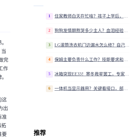
1
住家教师白天在忙啥？孩子上学后，我是家庭运营官
2
狗狗发情期熬哭多少主人？血泪经验告诉你，这20多天到底该怎么熬
昂。
3
LG滚筒洗衣机门边漏水怎么修？自己动手换密封圈教程视频
。当
4
做完
保姆主要负责什么工作？技能要求和职责解析
工作
5
冰箱突现EE33！寒冬救星罢工，专家揭秘竟是无解故障？
牌。
6
一体机当显示器用？关键看接口，部分型号支持
的这
为出
标准
再拓
推荐
准要