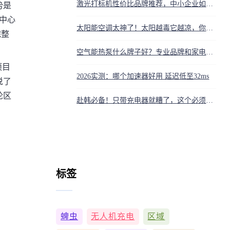
激光打标机性价比品牌推荐，中小企业如何挑选
势是
中心
太阳能空调太神了！太阳越毒它越凉，你家空调要革命了吗？
完整
空气能热泵什么牌子好？专业品牌和家电大牌怎么选
项目
2026实测：哪个加速器好用 延迟低至32ms
说了
论区
赴韩必备！只带充电器就糟了，这个必须准备，血泪教训总结
标签
蜱虫
无人机充电
区域