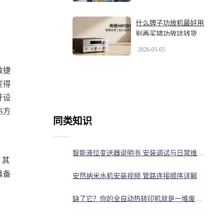
最新几大品牌盘一盘
什么牌子功放机最好用
别再买错功放坑钱货
2026-05-05
敏捷
变得
开设
热方
同类知识
智能液位变送器说明书 安装调试与日常维护全指南
，其
具备
安然纳米水机安装视频 管路连接顺序详解
缺了它？你的全自动热转印机就是一堆废铁！年末救急视频在这