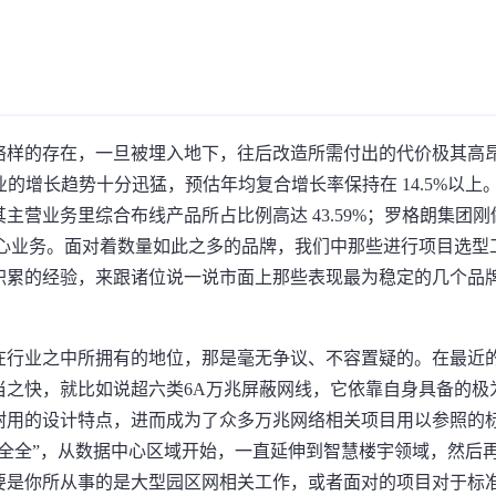
络样的存在，一旦被埋入地下，往后改造所需付出的代价极其高
个行业的增长趋势十分迅猛，预估年均复合增长率保持在 14.5%以上
营业务里综合布线产品所占比例高达 43.59%；罗格朗集团刚
中心业务。面对着数量如此之多的品牌，我们中那些进行项目选型
积累的经验，来跟诸位说一说市面上那些表现最为稳定的几个品
在行业之中所拥有的地位，那是毫无争议、不容置疑的。在最近
当之快，就比如说超六类6A万兆屏蔽网线，它依靠自身具备的极
耐用的设计特点，进而成为了众多万兆网络相关项目用以参照的
全全”，从数据中心区域开始，一直延伸到智慧楼宇领域，然后
要是你所从事的是大型园区网相关工作，或者面对的项目对于标