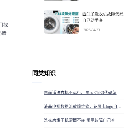
操
西门子洗衣机故障代码
自己动手查
门探
2026-04-23
码情
同类知识
惠而浦洗衣机不运行、显示E1/E3代码怎么办？售后维修解答
液晶电视数据流故障维修，花屏卡logo自己也能修
洗衣房烘干机滚筒不转 常见故障自己查