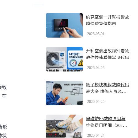
约克空调一开就报警故
障快速复位指南
2026-05-01
开利空调出故障别着急
教你快速看懂常见代码
2026-04-26
杨子模块机组故障代码
会致
表大全 维修人员必备
，在
收藏
2026-04-25
电磁炉E5故障原因与
维修费用明细（2026实
情形
操版）
种状
2026-04-24