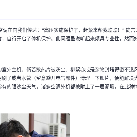
空调在向我们传达：“高压实施保护了，赶紧来帮我瞧瞧！” 简言
害，自行开启了停机保护。此问题虽说听起来颇具专业性，然而
的室外主机。倘若散热片被灰尘、柳絮亦或是杂物封堵得密不透
用刷子或者水管（留意避开电气部件）清理一下翅片，便能解决
稀有的强沙尘天气，诸多空调外机都被附上了一层泥垢，在此种