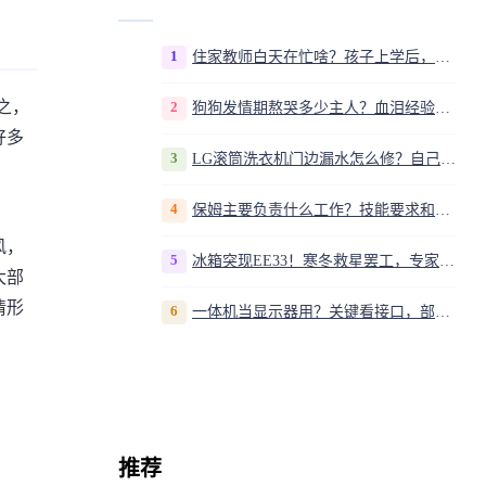
1
住家教师白天在忙啥？孩子上学后，我是家庭运营官
之，
2
狗狗发情期熬哭多少主人？血泪经验告诉你，这20多天到底该怎么熬
好多
3
LG滚筒洗衣机门边漏水怎么修？自己动手换密封圈教程视频
4
保姆主要负责什么工作？技能要求和职责解析
风，
5
冰箱突现EE33！寒冬救星罢工，专家揭秘竟是无解故障？
大部
情形
6
一体机当显示器用？关键看接口，部分型号支持
推荐