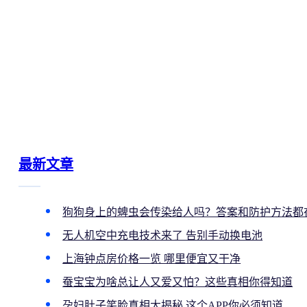
最新文章
狗狗身上的蜱虫会传染给人吗？答案和防护方法都
无人机空中充电技术来了 告别手动换电池
上海钟点房价格一览 哪里便宜又干净
蚕宝宝为啥总让人又爱又怕？这些真相你得知道
孕妇肚子笑脸真相大揭秘 这个APP你必须知道