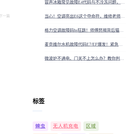
容声冰箱常见故障E4代码与不冷冻问题，自己动手排查方法
当心！空调亮出E6这个夺命符，维修老师傅怒吼：别急着扔，八成是它在搞鬼
下一篇
格力空调故障码hs狂跳！师傅怒揭背后猫腻，99%用户都中招
麦克维尔水机故障代码E7/EF爆发！紧急排查三招自救，别再被错误代码坑了
微波炉不通电、门关不上怎么办？教你判断常见故障
标签
蜱虫
无人机充电
区域