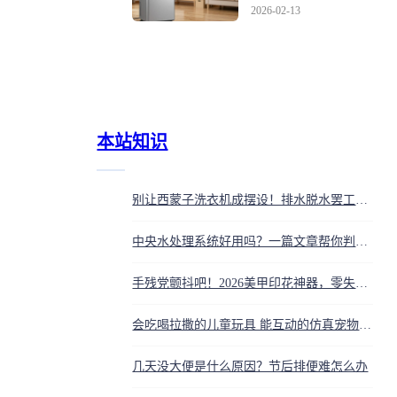
差原因
2026-02-13
本站知识
别让西蒙子洗衣机成摆设！排水脱水罢工？多半是这些‘小毛病’在作祟
中央水处理系统好用吗？一篇文章帮你判断自家要不要装
手残党颤抖吧！2026美甲印花神器，零失误秒出绝美图案，轻松征服朋友圈
会吃喝拉撒的儿童玩具 能互动的仿真宠物娃娃
几天没大便是什么原因？节后排便难怎么办