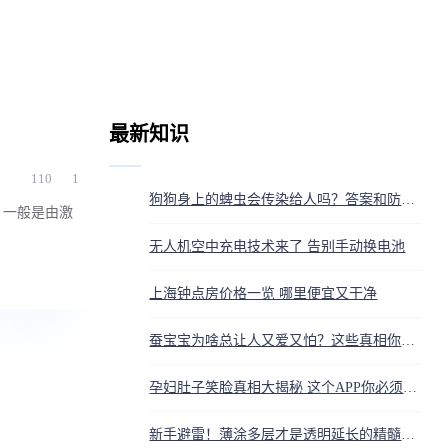
最新知识
110
1
狗狗身上的蜱虫会传染给人吗？答案和防护方法都在这
，一般是由激
无人机空中充电技术来了 告别手动换电池
上海钟点房价格一览 哪里便宜又干净
蚕宝宝为啥总让人又爱又怕？这些真相你得知道
孕妇肚子笑脸真相大揭秘 这个APP你必须知道
新手避雷！薄涂多层才是透明延长的精髓，轻松打造不伤甲不脱落的C型美甲