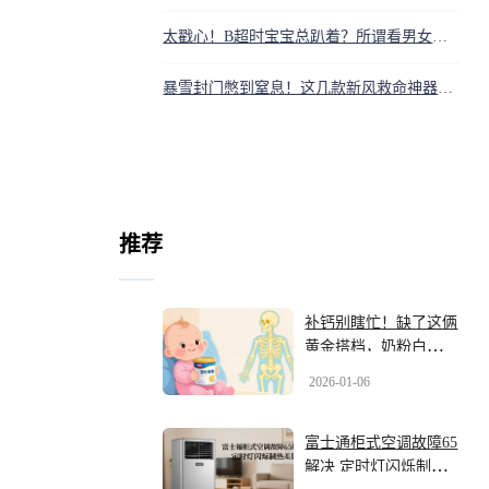
太戳心！B超时宝宝总趴着？所谓看男女秘诀都是坑娃骗局
暴雪封门憋到窒息！这几款新风救命神器，你家装对了吗？
推荐
补钙别瞎忙！缺了这俩
黄金搭档，奶粉白喝骨
骼难壮
2026-01-06
富士通柜式空调故障65
解决 定时灯闪烁制热