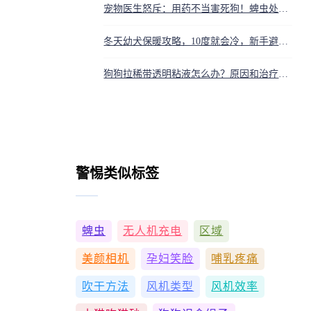
宠物医生怒斥：用药不当害死狗！蜱虫处理一步错，狗狗高烧尿血，别等出事才后悔
冬天幼犬保暖攻略，10度就会冷，新手避坑指南
狗狗拉稀带透明粘液怎么办？原因和治疗全解析
警惕类似标签
蜱虫
无人机充电
区域
美颜相机
孕妇笑脸
哺乳疼痛
吹干方法
风机类型
风机效率