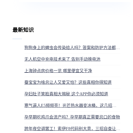
最新知识
狗狗身上的蜱虫会传染给人吗？答案和防护方法都在这
无人机空中充电技术来了 告别手动换电池
上海钟点房价格一览 哪里便宜又干净
蚕宝宝为啥总让人又爱又怕？这些真相你得知道
孕妇肚子笑脸真相大揭秘 这个APP你必须知道
寒气逼人E5频频亮！光芒热水器变冰桶，这几招让它重放光芒
孕早期吃鸡爪会流产吗？孕早期真正需要忌口的食物
跨年夜空调罢工！索伊F8代码别大意，三招自查让你省钱又省心