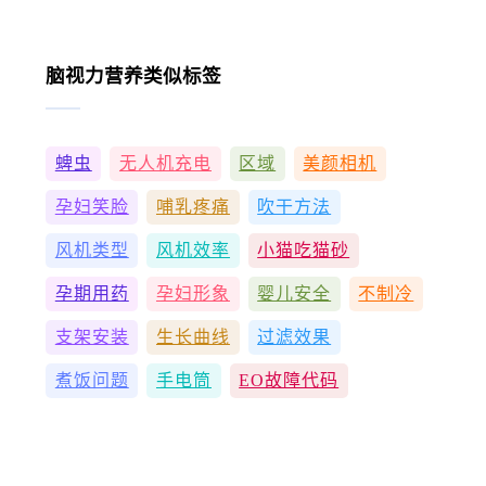
脑视力营养类似标签
蜱虫
无人机充电
区域
美颜相机
孕妇笑脸
哺乳疼痛
吹干方法
风机类型
风机效率
小猫吃猫砂
孕期用药
孕妇形象
婴儿安全
不制冷
支架安装
生长曲线
过滤效果
煮饭问题
手电筒
EO故障代码