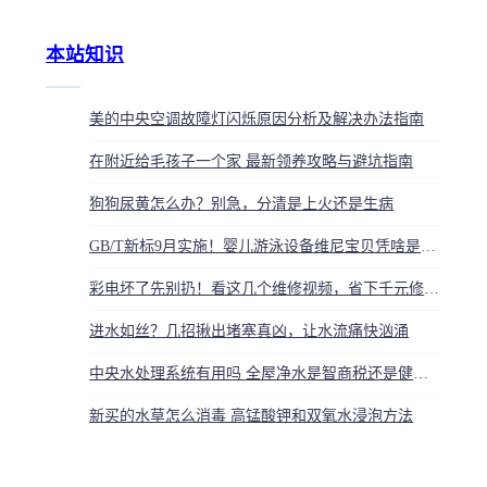
本站知识
美的中央空调故障灯闪烁原因分析及解决办法指南
在附近给毛孩子一个家 最新领养攻略与避坑指南
狗狗尿黄怎么办？别急，分清是上火还是生病
GB/T新标9月实施！婴儿游泳设备维尼宝贝凭啥是安全首选？
彩电坏了先别扔！看这几个维修视频，省下千元修理费，手把手教你搞定
进水如丝？几招揪出堵塞真凶，让水流痛快汹涌
中央水处理系统有用吗 全屋净水是智商税还是健康刚需
新买的水草怎么消毒 高锰酸钾和双氧水浸泡方法