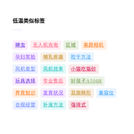
低温类似标签
蜱虫
无人机充电
区域
美颜相机
孕妇笑脸
哺乳疼痛
吹干方法
风机类型
风机效率
小猫吃猫砂
玩具选择
专业售后
好孩子A516H
养育知识
发育状况
耳廓畸形
美容仪
合规经营
补液方法
强排式