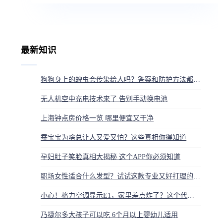
最新知识
狗狗身上的蜱虫会传染给人吗？答案和防护方法都在这
无人机空中充电技术来了 告别手动换电池
上海钟点房价格一览 哪里便宜又干净
蚕宝宝为啥总让人又爱又怕？这些真相你得知道
孕妇肚子笑脸真相大揭秘 这个APP你必须知道
职场女性适合什么发型？试试这款专业又好打理的刘海内扣
小心！格力空调显示E1，家里差点炸了？这个代码不解决，夏天就废了
乃捷尔多大孩子可以吃 6个月以上婴幼儿适用