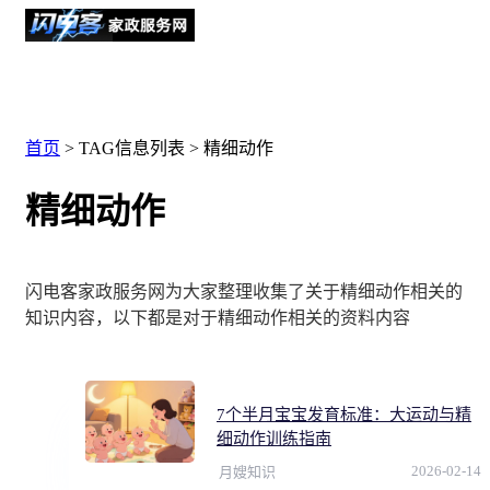
首页
> TAG信息列表 > 精细动作
精细动作
闪电客家政服务网为大家整理收集了关于精细动作相关的
知识内容，以下都是对于精细动作相关的资料内容
7个半月宝宝发育标准：大运动与精
细动作训练指南
2026-02-14
月嫂知识