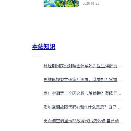
科研，楼下变钞票’！
2026-01-25
政府砸钱、科学家玩
命、市场疯抢，引爆新
质生产力
本站知识
月经期同房没射精会怀孕吗？医生详解真实概率
创维电视32寸通病！黑屏、乱关机？掌握这几招，省下千元维修费
急！空调罢工全因这颗心脏偷懒？轰隆异响、制冷全无，你家已中招
海尔空调故障代码e1和f1什么意思？自己怎么排查解决
惠而浦空调显示F3故障代码怎么修 自己动手排查指南