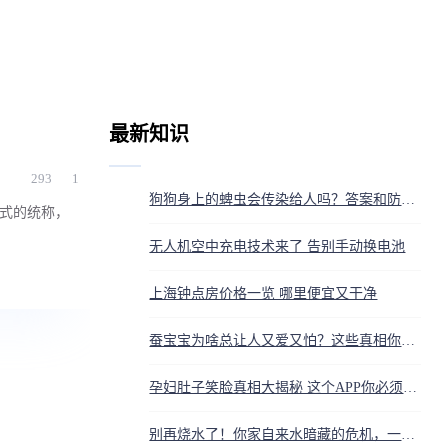
最新知识
293
1
狗狗身上的蜱虫会传染给人吗？答案和防护方法都在这
方式的统称，
无人机空中充电技术来了 告别手动换电池
上海钟点房价格一览 哪里便宜又干净
蚕宝宝为啥总让人又爱又怕？这些真相你得知道
孕妇肚子笑脸真相大揭秘 这个APP你必须知道
别再烧水了！你家自来水暗藏的危机，一套系统全搞定