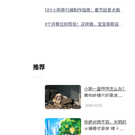
DIY小狗牵引绳制作指南：春节给爱犬做个结实又贴心的项圈
8个月臀位别慌张！这样做，宝宝竟能自己转正迎顺产
推荐
小狗一直哼哼怎么办？
教你听懂它的需求，快
速安抚
2026-03-02
你绝对想不到，光明的
火爆模式竟是‘楼上搞