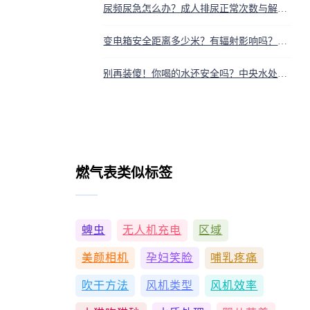
尿频尿急怎么办？成人排尿正常次数与解决方法
变电箱安全距离多少米？有辐射影响吗？高层需要担心吗
别再装傻！你喝的水还安全吗？中央水处理系统才是守护全家的真神
燃气表类似标签
蜱虫
无人机充电
区域
美颜相机
孕妇笑脸
哺乳疼痛
吹干方法
风机类型
风机效率