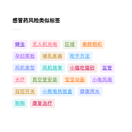
感冒药风险类似标签
蜱虫
无人机充电
区域
美颜相机
孕妇笑脸
哺乳疼痛
吹干方法
风机类型
风机效率
小猫吃猫砂
监管
光疗
真空管安装
宝宝动画
小电风扇
双控开关
小熊电热饭盒
健康用水
狗狗
康复治疗