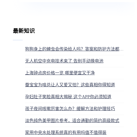
最新知识
狗狗身上的蜱虫会传染给人吗？答案和防护方法都在这
无人机空中充电技术来了 告别手动换电池
上海钟点房价格一览 哪里便宜又干净
蚕宝宝为啥总让人又爱又怕？这些真相你得知道
孕妇肚子笑脸真相大揭秘 这个APP你必须知道
孩子夜间咳嗽厉害怎么办？缓解方法和护理技巧
淡色纯色美甲图片参考，适合通勤的简约高级款式
家用中央水处理系统真的有用吗值不值得装