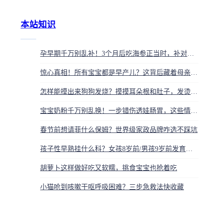
本站知识
孕早期千万别乱补！3个月后吃海参正当时，补对时机营养翻倍
惊心真相！所有宝宝都是早产儿？这背后藏着母亲最痛的牺牲
怎样能摸出来狗狗发烧？摸摸耳朵根和肚子，发烫就要警惕
宝宝奶粉千万别乱换！一步错伤透娃肠胃，这些情况必须换
春节前想请菲什么保姆？世界级家政品牌咋选不踩坑
孩子性早熟挂什么科？女孩8岁前/男孩9岁前发育赶紧看儿科内分泌
胡萝卜这样做好吃又软糯，挑食宝宝也抢着吃
小猫呛到咳嗽干呕呼吸困难？三步急救法快收藏