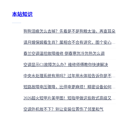
本站知识
狗狗泪痕怎么去掉？先看是不是狗粮太油，再查耳朵
请月嫂保姆看生肖？属相合不合有讲究，图个安心踏实
春兰空调温控故障维修 倒春寒忽冷忽热怎么调
空调显示C1故障怎么办？维修师傅教你快速解决
中央水处理系统有用吗？过年用水体验告诉你是不是智商税
短路故障电压骤降，比停电更麻烦！精密设备如何防跳闸
2026超火短甲片美甲图！短指甲做这些款式高级又显手长
空调外机放不下？别让安装位置伤了邻里和气