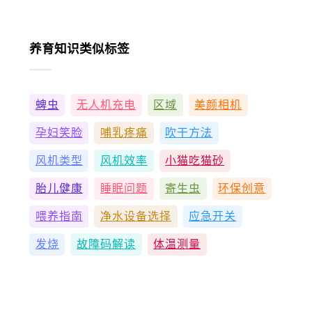
养育知识类似标签
蜱虫
无人机充电
区域
美颜相机
孕妇笑脸
哺乳疼痛
吹干方法
风机类型
风机效率
小猫吃猫砂
胎儿健康
睡眠问题
寄生虫
环保创意
喂养指南
净水设备选择
应急开关
发烧
故障码解读
体温测量