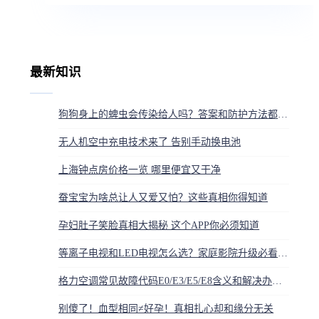
最新知识
狗狗身上的蜱虫会传染给人吗？答案和防护方法都在这
无人机空中充电技术来了 告别手动换电池
上海钟点房价格一览 哪里便宜又干净
蚕宝宝为啥总让人又爱又怕？这些真相你得知道
孕妇肚子笑脸真相大揭秘 这个APP你必须知道
等离子电视和LED电视怎么选？家庭影院升级必看指南
格力空调常见故障代码E0/E3/E5/E8含义和解决办法，技术员分享维修经验
别傻了！血型相同≠好孕！真相扎心却和缘分无关