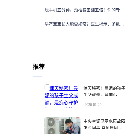
玩手机五分钟，颈椎暴击翻五倍！你的专注力正被它偷偷撕碎
早产宝宝长大能否如常？医生揭示：多数能！但需闯过这些健康关卡
推荐
惊天秘密！曼妮的孩子
生父成谜，是痴心守护
还是另有隐情？泪目真
2026-01-20
相太扎心
中央空调显示水泵故障
怎么回事 常见原因与