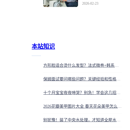
维修方法
2026-02-23
本站知识
方形脸适合烫什么发型？法式微卷+韩系云朵烫，柔和下颌线条
保姆面试要问哪些问题？关键经验和性格匹配指南
十个月宝宝夜夜啼哭？别急！学会这几招，让全家睡个好觉
2026花瓣美甲图片大全 春天花朵美甲怎么选显白好看
别犹豫！装了中央水处理，才知道全屋水好了皮肤嫩了，连家电都跟着多活好几年