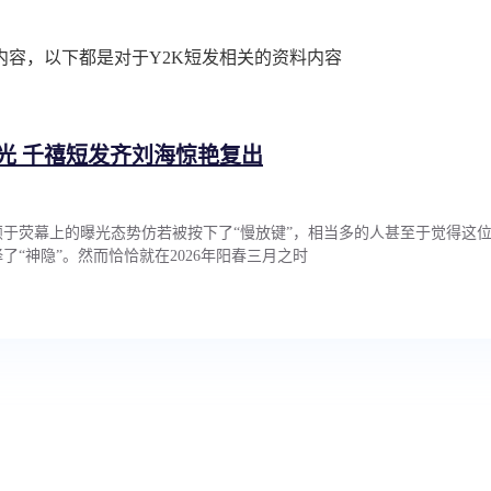
内容，以下都是对于Y2K短发相关的资料内容
光 千禧短发齐刘海惊艳复出
于荧幕上的曝光态势仿若被按下了“慢放键”，相当多的人甚至于觉得这
了“神隐”。然而恰恰就在2026年阳春三月之时