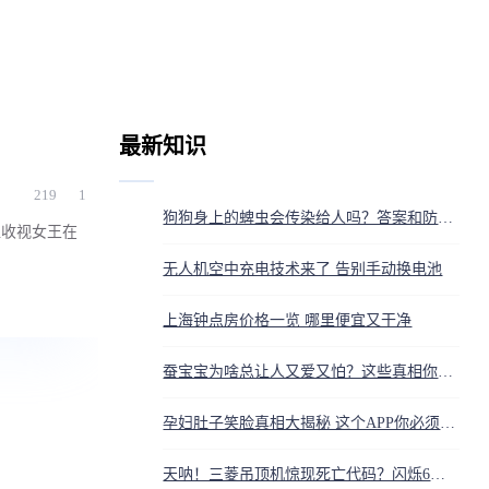
最新知识
219
1
狗狗身上的蜱虫会传染给人吗？答案和防护方法都在这
位收视女王在
无人机空中充电技术来了 告别手动换电池
上海钟点房价格一览 哪里便宜又干净
蚕宝宝为啥总让人又爱又怕？这些真相你得知道
孕妇肚子笑脸真相大揭秘 这个APP你必须知道
天呐！三菱吊顶机惊现死亡代码？闪烁6次不是小事，看懂它省下上万维修费