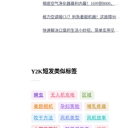
揭底空气净化器暴利内幕！1699到8000，你被收了多少钱智商税？
格力空调报CU？别急着砸机器！这故障90%自己都能搞定
快速解决口臭的生活小妙招，简单实用见效快
Y2K短发类似标签
蜱虫
无人机充电
区域
美颜相机
孕妇笑脸
哺乳疼痛
吹干方法
风机类型
风机效率