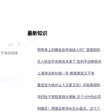
最新知识
152
0
狗狗身上的蜱虫会传染给人吗？答案和防护方法都在这
在于纵向线条
无人机空中充电技术来了 告别手动换电池
上海钟点房价格一览 哪里便宜又干净
蚕宝宝为啥总让人又爱又怕？这些真相你得知道
孕妇肚子笑脸真相大揭秘 这个APP你必须知道
别瞎买！德国全屋净水巨头盘点，这几个近百年老牌闭眼入都不亏