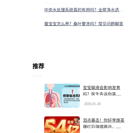
中央水处理系统真的有用吗？全屋净水选购安装指南
蚕宝宝怎么养？桑叶要洗吗？常见问题解答
推荐
宝宝输液会影响发育
吗？医生告诉你真相和
注意事项
2026-01-30
泪点暴击！你好李焕英
爆红后强撑两月，告别