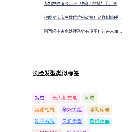
龙机故障码FC449！维修工颤抖的手，全靠这份‘机器病历’定生死
孕晚期宝宝左枕后位别硬抗！这样侧卧睡，宝宝舒服更易顺产
别再问中央水处理系统有没用！过来人血泪劝告：装错才是智商税
长脸发型类似标签
蜱虫
无人机充电
区域
美颜相机
孕妇笑脸
哺乳疼痛
吹干方法
风机类型
风机效率