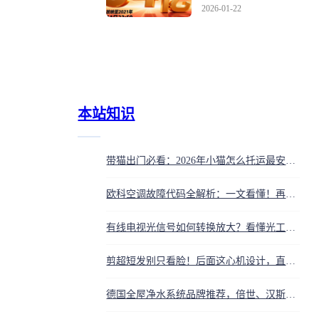
影院时无数人哭到散场
2026-01-22
本站知识
带猫出门必看：2026年小猫怎么托运最安心（流程+费用+避坑指南）
欧科空调故障代码全解析：一文看懂！再也不用被闪烁代码吓傻，关键时刻自救指南
有线电视光信号如何转换放大？看懂光工作站原理
剪超短发别只看脸！后面这心机设计，直接让扁头圆脸逆袭成女神
德国全屋净水系统品牌推荐，倍世、汉斯希尔等哪个好？