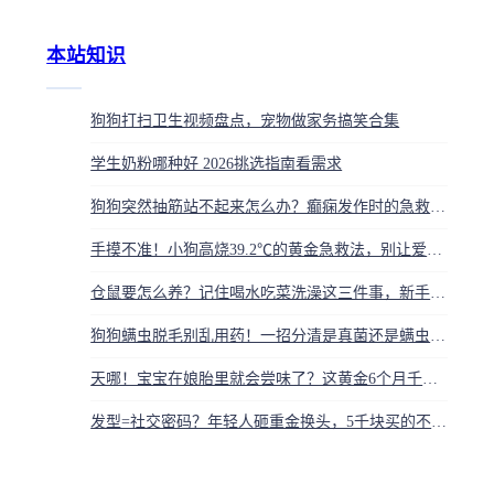
本站知识
狗狗打扫卫生视频盘点，宠物做家务搞笑合集
学生奶粉哪种好 2026挑选指南看需求
狗狗突然抽筋站不起来怎么办？癫痫发作时的急救方法
手摸不准！小狗高烧39.2℃的黄金急救法，别让爱变成害
仓鼠要怎么养？记住喝水吃菜洗澡这三件事，新手不踩坑
狗狗螨虫脱毛别乱用药！一招分清是真菌还是螨虫，附不复发方案
天哪！宝宝在娘胎里就会尝味了？这黄金6个月千万别错过
发型=社交密码？年轻人砸重金换头，5千块买的不是剪发是自信