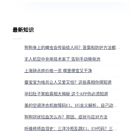
最新知识
狗狗身上的蜱虫会传染给人吗？答案和防护方法都在这
无人机空中充电技术来了 告别手动换电池
上海钟点房价格一览 哪里便宜又干净
蚕宝宝为啥总让人又爱又怕？这些真相你得知道
孕妇肚子笑脸真相大揭秘 这个APP你必须知道
美的空调洗衣机故障码E1、H5含义解析，自己动手维修教程
狗狗冠状拉血怎么办？原因、症状与应对方法
听维修师血泪史：三洋冷柜乱跳E1、E9代码？三步急救法，别再花冤枉钱