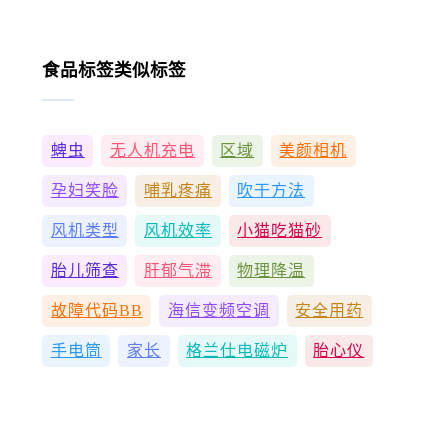
食品标签类似标签
蜱虫
无人机充电
区域
美颜相机
孕妇笑脸
哺乳疼痛
吹干方法
风机类型
风机效率
小猫吃猫砂
胎儿筛查
肝郁气滞
物理降温
故障代码BB
海信变频空调
安全用药
手电筒
家长
格兰仕电磁炉
胎心仪