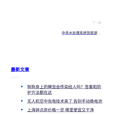
商税？装了3年的业主说出
大实话
下一篇
中央水处理系统到底是不
是智商税
最新文章
狗狗身上的蜱虫会传染给人吗？答案和防
护方法都在这
无人机空中充电技术来了 告别手动换电池
上海钟点房价格一览 哪里便宜又干净