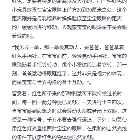
红色，是要有特定的距离以及大小的，把一件红色的
小玩具放置在宝宝眼睛正前方20到30厘米之处，这个
距离刚好是母乳喂养时妈妈脸庞至宝宝眼睛的距离
哟！缓缓地进行移动，去观察宝宝的眼珠是不是会跟
着转向呢。
“我见过一幕，那一幕极其动人，是爸爸，爸爸拿着
红色手摇铃，在宝宝面前，轻轻晃动手摇铃，宝宝的
眼珠随着手摇铃转动，像个小雷达般追着它转，那一
刻，爸爸激动得眼眶红了，这并非只是视力的体现，
而是宝宝与世界构建的首个互动。”。
留意着，红色所带来的那种刺激可不能持续过长时
间，每一回一两分钟便已足够，一天进行个三四次，
当宝宝感到疲惫之时就会转动头部或者闭上双眼，这
便是一种信号，千万不要去强行逼迫，另外，切莫使
用红色灯光直接照射宝宝的眼睛，在柔和的自然光线
的条件下展示红色的物体便已然足够。