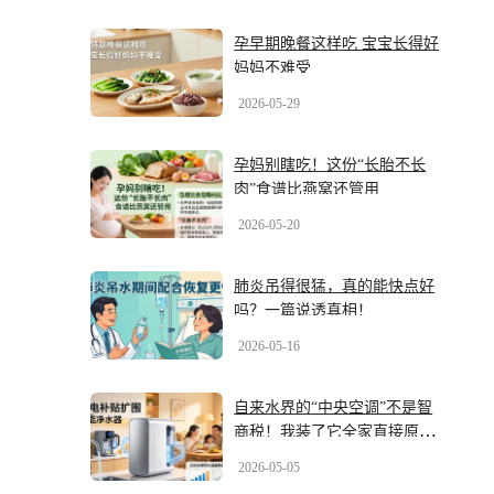
孕早期晚餐这样吃 宝宝长得好
妈妈不难受
2026-05-29
孕妈别瞎吃！这份“长胎不长
肉”食谱比燕窝还管用
2026-05-20
肺炎吊得很猛，真的能快点好
吗？一篇说透真相！
2026-05-16
自来水界的“中央空调”不是智
商税！我装了它全家直接原地
封神
2026-05-05