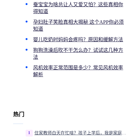
蚕宝宝为啥总让人又爱又怕？这些真相你
得知道
孕妇肚子笑脸真相大揭秘 这个APP你必须
知道
婴儿吃奶时妈妈会疼吗？原因和缓解方法
狗狗洗澡后吹不干怎么办？试试这几种方
法
风机效率正常范围是多少？常见风机效率
解析
热门
1
住家教师白天在忙啥？孩子上学后，我是家庭运营官