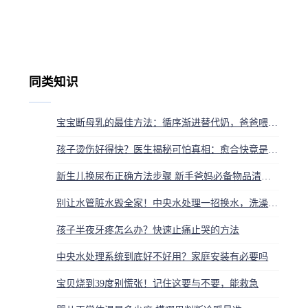
同类知识
宝宝断母乳的最佳方法：循序渐进替代奶，爸爸喂夜奶成功率更高
孩子烫伤好得快？医生揭秘可怕真相：愈合快竟是双刃剑
新生儿换尿布正确方法步骤 新手爸妈必备物品清单技巧
别让水管脏水毁全家！中央水处理一招换水，洗澡洗衣都安心
孩子半夜牙疼怎么办？快速止痛止哭的方法
中央水处理系统到底好不好用？家庭安装有必要吗
宝贝烧到39度别慌张！记住这要与不要，能救急