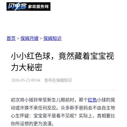
首页
>
保姆月嫂
>
保姆知识
小小红色球，竟然藏着宝宝视
力大秘密
2026-05-23 09:04
发布在保姆知识
初次将小摇铃举至新生儿眼前时，那个
红色
小球的晃
动或许换不来任何反应。众多新手爸妈会不由自主地
心生怀疑：宝宝是不是看不见呢？实际上，真相要比
你所设想的更为浪漫。