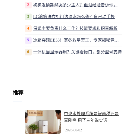
2
狗狗发情期熬哭多少主人？血泪经验告诉你，这20多天到底该怎么熬
3
LG滚筒洗衣机门边漏水怎么修？自己动手换密封圈教程视频
4
保姆主要负责什么工作？技能要求和职责解析
5
冰箱突现EE33！寒冬救星罢工，专家揭秘竟是无解故障？
6
一体机当显示器用？关键看接口，部分型号支持
推荐
中央水处理系统是智商税还是
真刚需 用了三年说实话
2026-06-02