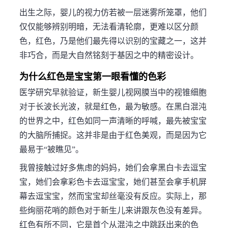
出生之际，婴儿的视力仿若被一层迷雾所笼罩，他们
仅仅能够辨别明暗，无法看清轮廓，更难以区分颜
色，红色，乃是他们最先得以识别的宝藏之一，这并
非巧合，而是大自然铭刻于基因之中的精密设计。
为什么红色是宝宝第一眼看懂的色彩
医学研究早就验证，新生婴儿视网膜当中的视锥细胞
对于长波长光波，就是红色，最为敏感。在黑白混沌
的世界之中，红色如同一声清晰的呼喊，最先被宝宝
的大脑所捕捉。这并非是由于红色美观，而是因为它
最易于“被瞧见”。
我曾接触过好多焦虑的妈妈，她们会拿黑白卡去逗宝
宝，她们会拿彩色卡去逗宝宝，她们甚至会拿手机屏
幕去逗宝宝，然而宝宝却丝毫没有反应。实际上，那
些绚丽花哨的颜色对于新生儿来讲跟灰色没有差异。
红色有所不同，它是首个从混沌之中跳跃出来的色