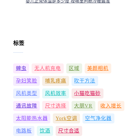
婴儿正常体温是多少度 摸哪里判断冷暖最准
标签
蜱虫
无人机充电
区域
美颜相机
孕妇笑脸
哺乳疼痛
吹干方法
风机类型
风机效率
小猫吃猫砂
通讯故障
尺寸选择
大朋VR
收入增长
太阳能热水器
York空调
空气净化器
电路板
饮酒
尺寸合适