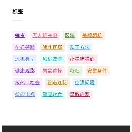
标签
蜱虫
无人机充电
区域
美颜相机
孕妇笑脸
哺乳疼痛
吹干方法
风机类型
风机效率
小猫吃猫砂
健康观影
狗盆选择
呕吐
安装条件
散热口检查
管道连接
空调问题
智能电视
健康饮食
早教启蒙