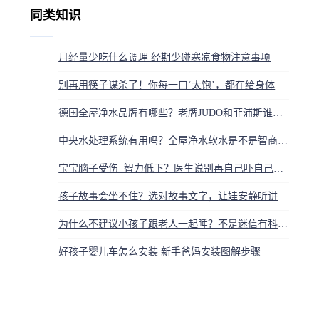
同类知识
月经量少吃什么调理 经期少碰寒凉食物注意事项
别再用筷子谋杀了！你每一口‘太饱’，都在给身体签下癌症邀请函
德国全屋净水品牌有哪些？老牌JUDO和菲浦斯谁更靠谱
中央水处理系统有用吗？全屋净水软水是不是智商税，看完就懂
宝宝脑子受伤=智力低下？医生说别再自己吓自己，抓住这个时机还有救
孩子故事会坐不住？选对故事文字，让娃安静听讲还爱动手
为什么不建议小孩子跟老人一起睡？不是迷信有科学原因
好孩子婴儿车怎么安装 新手爸妈安装图解步骤