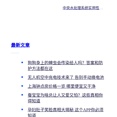
中央水处理系统实用性解
析 结合近期净水行业热门
动态解读
最新文章
狗狗身上的蜱虫会传染给人吗？答案和防
护方法都在这
无人机空中充电技术来了 告别手动换电池
上海钟点房价格一览 哪里便宜又干净
蚕宝宝为啥总让人又爱又怕？这些真相你
得知道
孕妇肚子笑脸真相大揭秘 这个APP你必须
知道