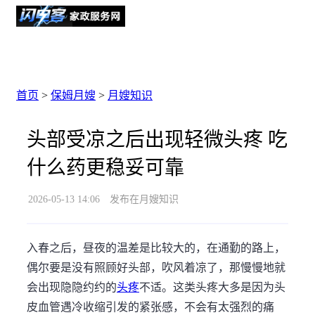
首页
>
保姆月嫂
>
月嫂知识
头部受凉之后出现轻微头疼 吃
什么药更稳妥可靠
2026-05-13 14:06
发布在月嫂知识
入春之后，昼夜的温差是比较大的，在通勤的路上，
偶尔要是没有照顾好头部，吹风着凉了，那慢慢地就
会出现隐隐约约的
头疼
不适。这类头疼大多是因为头
皮血管遇冷收缩引发的紧张感，不会有太强烈的痛