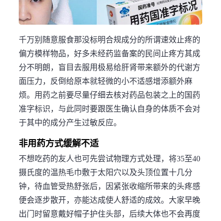
千万别随意服食那没标明合规成分的所谓速效止疼的
偏方模样物品，好多未经药监备案的民间止疼方其成
分不明朗，盲目去服用极易给肝肾带来额外的代谢方
面压力，反倒给原本就轻微的小不适感增添额外麻
烦。用药之前要尽量仔细去核对药品包装之上的国药
准字标识，与此同时要跟医生确认自身的体质不会对
于其中的成分产生过敏反应。
非用药方式缓解不适
不想吃药的友人也可先尝试物理方式处理，将35至40
摄氏度的温热毛巾敷于太阳穴以及头顶位置十几分
钟，待血管受热舒张后，因紧张收缩所带来的头疼感
便会逐步散开，亦能达成使人舒适的成效。大家早晚
出门时留意戴好帽子护住头部，后续大体也不会再度