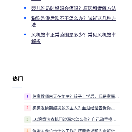
婴儿吃奶时妈妈会疼吗？原因和缓解方法
狗狗洗澡后吹不干怎么办？试试这几种方
法
风机效率正常范围是多少？常见风机效率
解析
热门
1
住家教师白天在忙啥？孩子上学后，我是家庭运营官
2
狗狗发情期熬哭多少主人？血泪经验告诉你，这20多天到底该怎么熬
3
LG滚筒洗衣机门边漏水怎么修？自己动手换密封圈教程视频
4
保姆主要负责什么工作？技能要求和职责解析