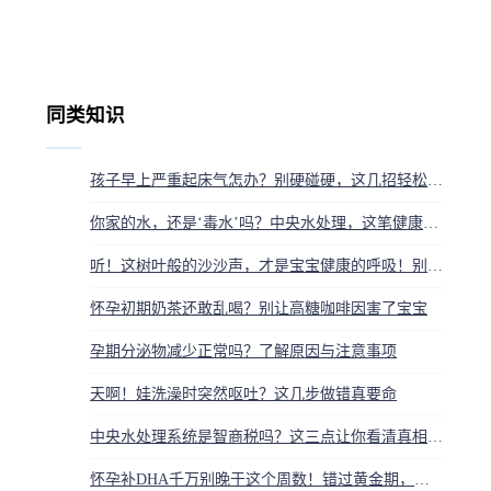
同类知识
孩子早上严重起床气怎办？别硬碰硬，这几招轻松搞定
你家的水，还是‘毒水’吗？中央水处理，这笔健康投资远超想象
听！这树叶般的沙沙声，才是宝宝健康的呼吸！别再把正常当生病吓自己
怀孕初期奶茶还敢乱喝？别让高糖咖啡因害了宝宝
孕期分泌物减少正常吗？了解原因与注意事项
天啊！娃洗澡时突然呕吐？这几步做错真要命
中央水处理系统是智商税吗？这三点让你看清真相，别让家人喝脏水
怀孕补DHA千万别晚于这个周数！错过黄金期，宝宝大脑发育差一截