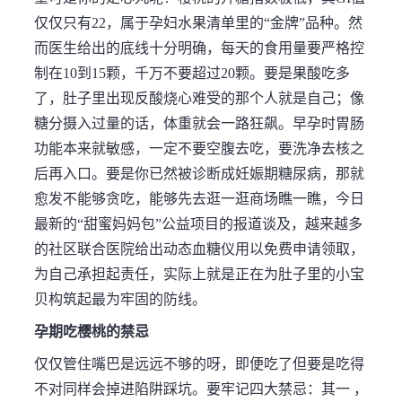
仅仅只有22，属于孕妇水果清单里的“金牌”品种。然
而医生给出的底线十分明确，每天的食用量要严格控
制在10到15颗，千万不要超过20颗。要是果酸吃多
了，肚子里出现反酸烧心难受的那个人就是自己；像
糖分摄入过量的话，体重就会一路狂飙。早孕时胃肠
功能本来就敏感，一定不要空腹去吃，要洗净去核之
后再入口。要是你已然被诊断成妊娠期糖尿病，那就
愈发不能够贪吃，能够先去逛一逛商场瞧一瞧，今日
最新的“甜蜜妈妈包”公益项目的报道谈及，越来越多
的社区联合医院给出动态血糖仪用以免费申请领取，
为自己承担起责任，实际上就是正在为肚子里的小宝
贝构筑起最为牢固的防线。
孕期吃樱桃的禁忌
仅仅管住嘴巴是远远不够的呀，即便吃了但要是吃得
不对同样会掉进陷阱踩坑。要牢记四大禁忌：其一 ，