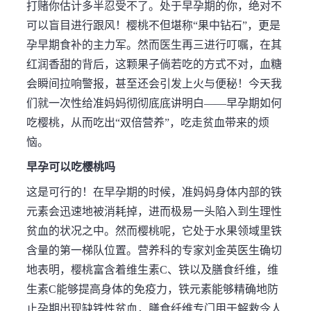
打赌你估计多半忍受不了。处于早孕期的你，绝对不
可以盲目进行跟风！樱桃不但堪称“果中钻石”，更是
孕早期食补的主力军。然而医生再三进行叮嘱，在其
红润香甜的背后，这颗果子倘若吃的方式不对，血糖
会瞬间拉响警报，甚至还会引发上火与便秘！今天我
们就一次性给准妈妈彻彻底底讲明白——早孕期如何
吃樱桃，从而吃出“双倍营养”，吃走贫血带来的烦
恼。
早孕可以吃樱桃吗
这是可行的！在早孕期的时候，准妈妈身体内部的铁
元素会迅速地被消耗掉，进而极易一头陷入到生理性
贫血的状况之中。然而樱桃呢，它处于水果领域里铁
含量的第一梯队位置。营养科的专家刘金英医生确切
地表明，樱桃富含着维生素C、铁以及膳食纤维，维
生素C能够提高身体的免疫力，铁元素能够精确地防
止孕期出现缺铁性贫血，膳食纤维专门用于解救令人