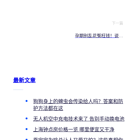
下一篇
孕期别乱花冤枉钱！说到
底怀孕期间真的需要吃燕
窝吗
最新文章
狗狗身上的蜱虫会传染给人吗？答案和防
护方法都在这
无人机空中充电技术来了 告别手动换电池
上海钟点房价格一览 哪里便宜又干净