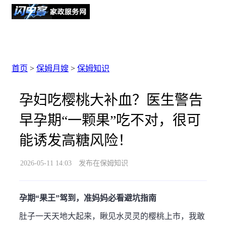
首页
>
保姆月嫂
>
保姆知识
孕妇吃樱桃大补血？医生警告
早孕期“一颗果”吃不对，很可
能诱发高糖风险！
2026-05-11 14:03
发布在保姆知识
孕期“果王”驾到，准妈妈必看避坑指南
肚子一天天地大起来，瞅见水灵灵的樱桃上市，我敢