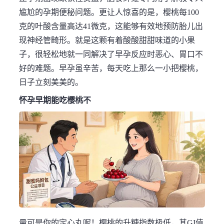
尴尬的孕期便秘问题。更让人惊喜的是，樱桃每100
克的叶酸含量高达41微克，这能够有效地预防胎儿出
现神经管畸形。就是这颗有着酸酸甜甜味道的小果
子，很轻松地就一同解决了早孕反应时恶心、胃口不
好的难题。早孕虽辛苦，每天吃上那么一小把樱桃，
日子立刻美美的。
怀孕早期能吃樱桃不
量可是你的定心丸呢！樱桃的升糖指数极低，其GI值