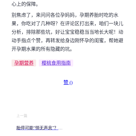
心上的保障。
别焦虑了，来问问各位孕妈妈，孕期养胎时吃的水
果，你吃对了几种呀？在评论区打出来，咱们一块儿
分析，排除那些坑，好让宝宝稳稳当当地长大呢！动
动手指点个赞，再转发给身边刚怀孕的闺蜜，帮她避
开孕期水果的所有隐藏的坑。
孕期营养
樱桃食用指南
赞 (
)
上一篇
胎停可能“悄无声息”？别
只信“肚子感觉”这一件事