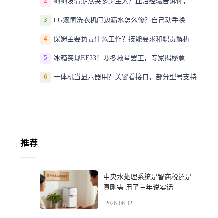
2
狗狗发情期熬哭多少主人？血泪经验告诉你，这20多天到底该怎么熬
3
LG滚筒洗衣机门边漏水怎么修？自己动手换密封圈教程视频
4
保姆主要负责什么工作？技能要求和职责解析
5
冰箱突现EE33！寒冬救星罢工，专家揭秘竟是无解故障？
6
一体机当显示器用？关键看接口，部分型号支持
推荐
中央水处理系统是智商税还是
真刚需 用了三年说实话
2026-06-02