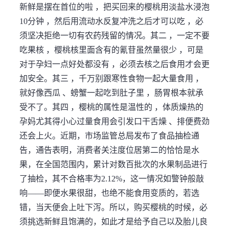
新鲜是摆在首位的啦 ，把买回来的樱桃用淡盐水浸泡
10分钟 ，然后用流动水反复冲洗之后才可以吃 ，必
须坚决拒绝一切有农药残留的情况。其二 ，一定不要
吃果核 ，樱桃核里面含有的氰苷虽然量很少 ，可是
对于孕妇一点好处都没有 ，必须去核之后食用才会更
加安全。其三 ，千万别跟寒性食物一起大量食用 ，
就好像西瓜 、螃蟹一起吃到肚子里 ，肠胃根本就承
受不了。其四 ，樱桃的属性是温性的 ，体质燥热的
孕妈尤其得小心过量食用会引发口干舌燥 、排便费劲
还会上火。近期，市场监管总局发布了食品抽检通
告，通告表明，消费者关注度位居第二的恰恰是水
果，在全国范围内，累计对数百批次的水果制品进行
了抽检，其不合格率为2.12%，这一情况如警钟般敲
响——即便水果很甜，也绝不能食用变质的，若选
错，当天便会上吐下泻。所以，购买樱桃的时候，必
须挑选新鲜且饱满的，如此才是给予自己以及胎儿良