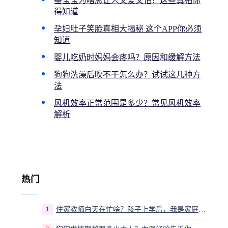
蚕宝宝为啥总让人又爱又怕？这些真相你
得知道
孕妇肚子笑脸真相大揭秘 这个APP你必须
知道
婴儿吃奶时妈妈会疼吗？原因和缓解方法
狗狗洗澡后吹不干怎么办？试试这几种方
法
风机效率正常范围是多少？常见风机效率
解析
热门
1
住家教师白天在忙啥？孩子上学后，我是家庭运营官