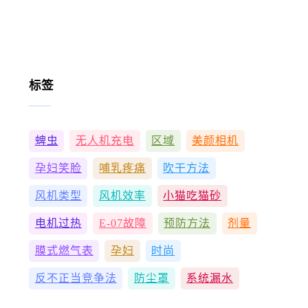
标签
蜱虫
无人机充电
区域
美颜相机
孕妇笑脸
哺乳疼痛
吹干方法
风机类型
风机效率
小猫吃猫砂
电机过热
E-07故障
预防方法
剂量
膜式燃气表
孕妇
时尚
反不正当竞争法
防尘罩
系统漏水