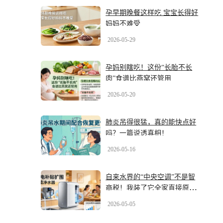
孕早期晚餐这样吃 宝宝长得好
妈妈不难受
2026-05-29
孕妈别瞎吃！这份“长胎不长
肉”食谱比燕窝还管用
2026-05-20
肺炎吊得很猛，真的能快点好
吗？一篇说透真相！
2026-05-16
自来水界的“中央空调”不是智
商税！我装了它全家直接原地
封神
2026-05-05