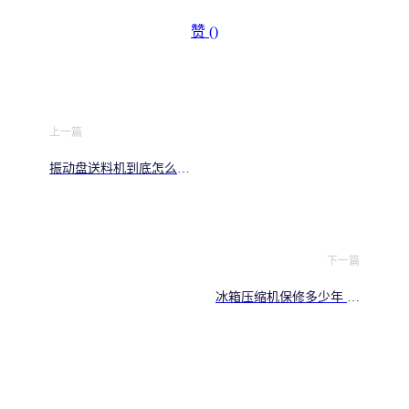
赞 (
)
上一篇
振动盘送料机到底怎么工
作 看完这个视频你就懂了
下一篇
冰箱压缩机保修多少年 弄
懂这3点避免吃亏