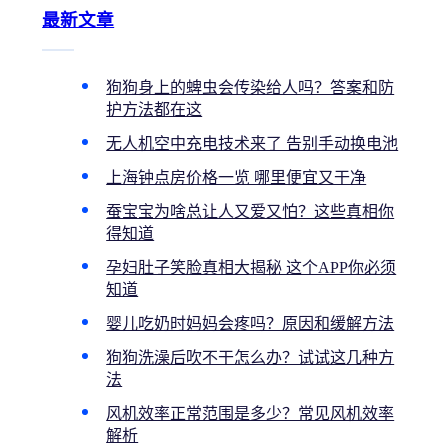
最新文章
狗狗身上的蜱虫会传染给人吗？答案和防
护方法都在这
无人机空中充电技术来了 告别手动换电池
上海钟点房价格一览 哪里便宜又干净
蚕宝宝为啥总让人又爱又怕？这些真相你
得知道
孕妇肚子笑脸真相大揭秘 这个APP你必须
知道
婴儿吃奶时妈妈会疼吗？原因和缓解方法
狗狗洗澡后吹不干怎么办？试试这几种方
法
风机效率正常范围是多少？常见风机效率
解析