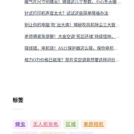
暖气片尺寸别瞎买！搞错这几个参数，小心冬天暖气白开了还毁房子
针式打印机声音太大？试试这些简单降噪办法
别让你的电脑‘吹’出大病！揭秘吹风机除尘三大致命隐患，九成人第一步就错了
老师傅紧急提醒！大金空调‘死后还魂’持续怪响，别等压缩机爆炸才后悔
接线错，电机烧！AS21保护器这么接，保你电机平平安安
格力Q力价格已疯涨？现在买空调竟然要这样问价，看完心疼钱包
标签
蜱虫
无人机充电
区域
美颜相机