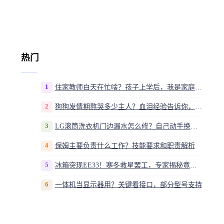
热门
1
住家教师白天在忙啥？孩子上学后，我是家庭运营官
2
狗狗发情期熬哭多少主人？血泪经验告诉你，这20多天到底该怎么熬
3
LG滚筒洗衣机门边漏水怎么修？自己动手换密封圈教程视频
4
保姆主要负责什么工作？技能要求和职责解析
5
冰箱突现EE33！寒冬救星罢工，专家揭秘竟是无解故障？
6
一体机当显示器用？关键看接口，部分型号支持