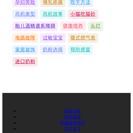
孕妇笑脸
哺乳疼痛
吹干方法
风机类型
风机效率
小猫吃猫砂
胎儿酒精谱系障碍
健康喂养
头灯
电路故障
过敏宝宝
膜式燃气表
家居装饰
奶粉选择
预防感冒
进口奶粉
保姆月嫂
家庭维修
电器维修知识
日常生活