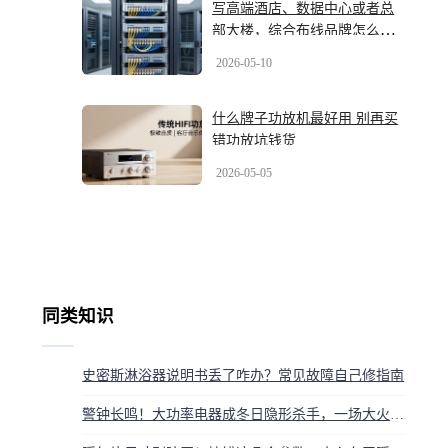
写高端酒店、数据中心或者总
部大楼，综合布线品牌怎么
选？2026年最新几大品牌盘一
2026-05-10
盘
什么牌子功放机最好用 别再买
错功放坑钱货
2026-05-05
同类知识
史密斯淋浴器说明书丢了咋办？常见故障自己修指南
警钟长鸣！大功率电器成冬日隐形杀手，一场大火只因你少做了这件事